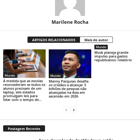
Marilene Rocha
ARTIGOS RELACIONADOS
Mais do autor
Mundo
Musk planeja grande
impulso para gastos
republicanos: relatório
Mundo
Mundo
À medida que as escolas
Manny Pacquiao desafia
reconsideram se todos os
os cristãos a alcançar 3
alunos precisam de um
bilhões de pessoas não
laptop, seis estados
alcançadas na Ásia em
promulgam leis para
ascensão em 2026
lidar com o tempo de...
Postagem Recente