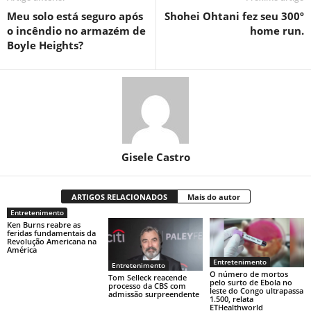
Meu solo está seguro após
Shohei Ohtani fez seu 300º
o incêndio no armazém de
home run.
Boyle Heights?
Gisele Castro
ARTIGOS RELACIONADOS
Mais do autor
Entretenimento
Ken Burns reabre as
feridas fundamentais da
Revolução Americana na
América
Entretenimento
Entretenimento
O número de mortos
Tom Selleck reacende
pelo surto de Ebola no
processo da CBS com
leste do Congo ultrapassa
admissão surpreendente
1.500, relata
ETHealthworld