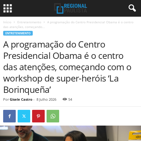
Início
Entretenimento
A programação do Centro Presidencial Obama é o centro
das atenções, começando...
ENTRETENIMENTO
A programação do Centro
Presidencial Obama é o centro
das atenções, começando com o
workshop de super-heróis ‘La
Borinqueña’
Por
Gisele Castro
-
8 Julho 2026
54