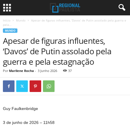
Início
Mundo
Apesar de figuras influentes, ‘Davos’ de Putin assolado pela guerra e
pela...
MUNDO
Apesar de figuras influentes,
‘Davos’ de Putin assolado pela
guerra e pela estagnação
Por
Marilene Rocha
-
3 Junho 2026
37
Guy Faulkenbridge
3 de junho de 2026
– 11h58