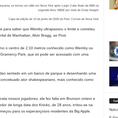
anyama, se tornou um vilão em Nova York após o jogo 3 das finais da NBA na
segunda-feira.
NBAE por meio do Getty Images
Capa da edição de 10 de junho de 2026 do Post.
Correio de Nova York
te para saber que Wemby ultrapassou o limite e cometeu
rital de Manhattan, Alvin Bragg, ao Post.
omo o centro de 2,10 metros conhecido como Wemby ou
vo Gramercy Park, que só pode ser acessado com uma
 vídeo sentado em um banco de parque e desenhando uma
onceituado ator shakespeariano, mais conhecido como
rata nossos jogadores, ele fez falta em Brunson ontem e
Cat
or de longa data dos Knicks, de 28 anos, irritou-se na
Notíc
começou para os esperançosos residentes da Big Apple.
E-Spo