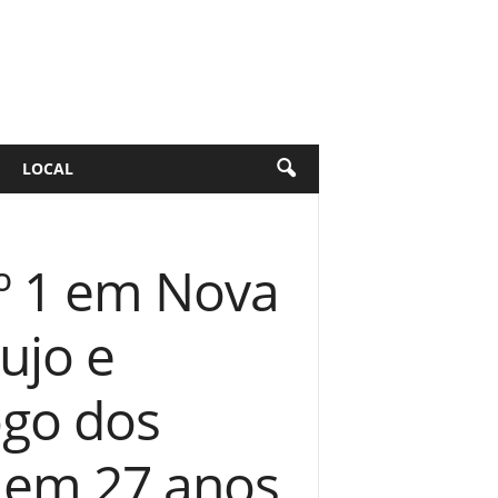
LOCAL
º 1 em Nova
ujo e
ogo dos
a em 27 anos