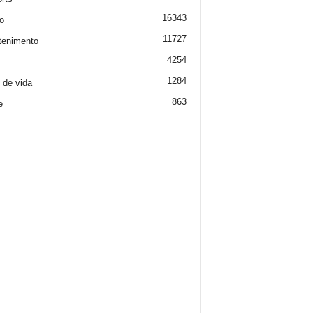
16343
o
11727
tenimento
4254
1284
o de vida
863
e