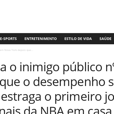
E-SPORTS
ENTRETENIMENTO
ESTILO DE VIDA
SAÚDE
em Nova York depois que...
 o inimigo público n
 que o desempenho s
estraga o primeiro j
finais da NBA em cas