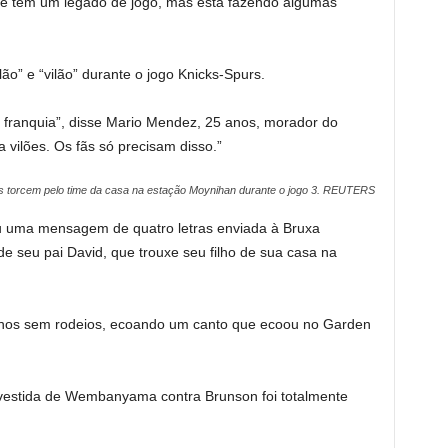
le tem um legado de jogo, mas está fazendo algumas
o” e “vilão” durante o jogo Knicks-Spurs.
da franquia”, disse Mario Mendez, 25 anos, morador do
vilões. Os fãs só precisam disso.”
 torcem pelo time da casa na estação Moynihan durante o jogo 3.
REUTERS
 uma mensagem de quatro letras enviada à Bruxa
e seu pai David, que trouxe seu filho de sua casa na
anos sem rodeios, ecoando um canto que ecoou no Garden
nvestida de Wembanyama contra Brunson foi totalmente