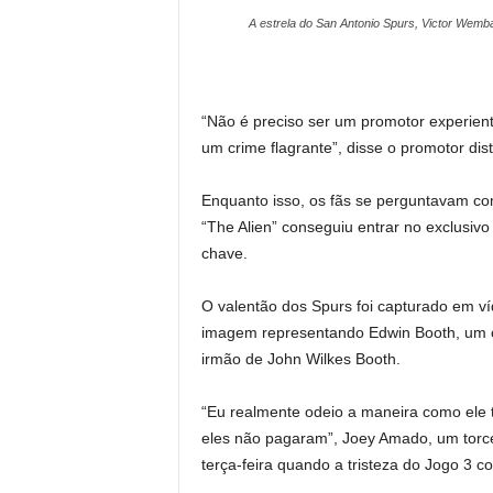
A estrela do San Antonio Spurs, Victor Wemb
“Não é preciso ser um promotor experien
um crime flagrante”, disse o promotor dist
Enquanto isso, os fãs se perguntavam c
“The Alien” conseguiu entrar no exclusi
chave.
O valentão dos Spurs foi capturado em
imagem representando Edwin Booth, um c
irmão de John Wilkes Booth.
“Eu realmente odeio a maneira como ele t
eles não pagaram”, Joey Amado, um torced
terça-feira quando a tristeza do Jogo 3 