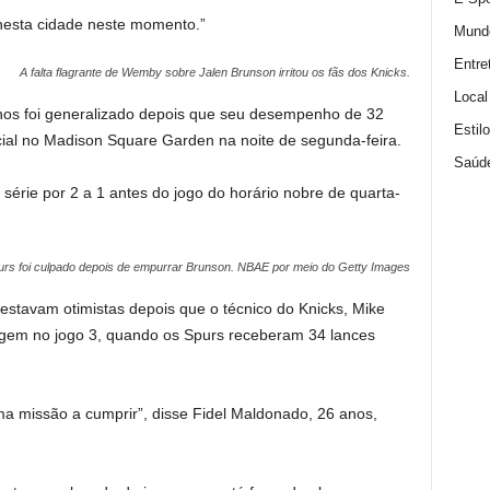
esta cidade neste momento.”
Mund
Entre
A falta flagrante de Wemby sobre Jalen Brunson irritou os fãs dos Knicks.
Local
nos foi generalizado depois que seu desempenho de 32
Estil
cial no Madison Square Garden na noite de segunda-feira.
Saúd
série por 2 a 1 antes do jogo do horário nobre de quarta-
purs foi culpado depois de empurrar Brunson.
NBAE por meio do Getty Images
stavam otimistas depois que o técnico do Knicks, Mike
ragem no jogo 3, quando os Spurs receberam 34 lances
a missão a cumprir”, disse Fidel Maldonado, 26 anos,