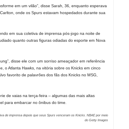
sforme em um vilão”, disse Sarah, 36, enquanto esperava
tz Carlton, onde os Spurs estavam hospedados durante sua
endo em sua coletiva de imprensa pós-jogo na noite de
udiado quanto outras figuras odiadas do esporte em Nova
oung”, disse ele com um sorriso ameaçador em referência
e, o Atlanta Hawks, na vitória sobre os Knicks em cinco
vo favorito de palavrões dos fãs dos Knicks no MSG,
 de vaias na terça-feira – algumas das mais altas
l para embarcar no ônibus do time.
tiva de imprensa depois que seus Spurs venceram os Knicks.
NBAE por meio
do Getty Images