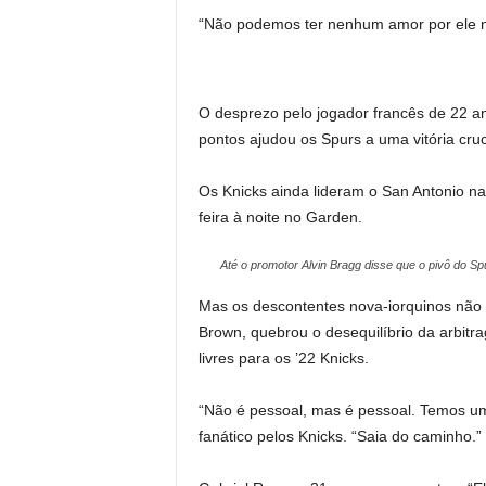
“Não podemos ter nenhum amor por ele n
O desprezo pelo jogador francês de 22 a
pontos ajudou os Spurs a uma vitória cru
Os Knicks ainda lideram o San Antonio na 
feira à noite no Garden.
Até o promotor Alvin Bragg disse que o pivô do S
Mas os descontentes nova-iorquinos não e
Brown, quebrou o desequilíbrio da arbit
livres para os ’22 Knicks.
“Não é pessoal, mas é pessoal. Temos um
fanático pelos Knicks. “Saia do caminho.”