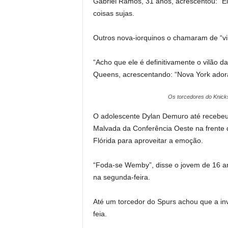
Gabriel Ramos, 31 anos, acrescentou: “E
coisas sujas.
Outros nova-iorquinos o chamaram de “vilã
“Acho que ele é definitivamente o vilão 
Queens, acrescentando: “Nova York adora 
Os torcedores do Knicks
O adolescente Dylan Demuro até recebeu
Malvada da Conferência Oeste na frente d
Flórida para aproveitar a emoção.
“Foda-se Wemby”, disse o jovem de 16 
na segunda-feira.
Até um torcedor do Spurs achou que a i
feia.