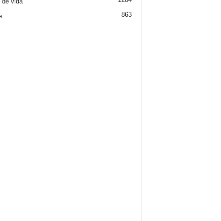
o de vida
863
e