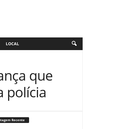
LOCAL
iança que
 polícia
stagem Recente