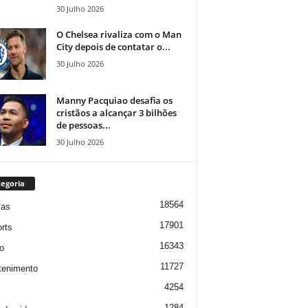
30 Julho 2026
O Chelsea rivaliza com o Man
City depois de contatar o...
30 Julho 2026
Manny Pacquiao desafia os
cristãos a alcançar 3 bilhões
de pessoas...
30 Julho 2026
egoria
18564
ias
17901
rts
16343
o
11727
tenimento
4254
1284