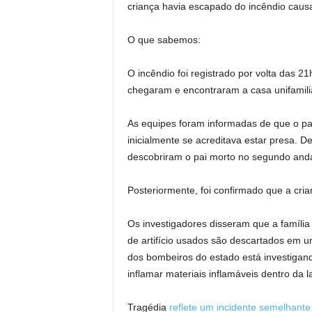
criança havia escapado do incêndio causad
O que sabemos:
O incêndio foi registrado por volta das 
chegaram e encontraram a casa unifamili
As equipes foram informadas de que o pai
inicialmente se acreditava estar presa. D
descobriram o pai morto no segundo anda
Posteriormente, foi confirmado que a cri
Os investigadores disseram que a família u
de artifício usados ​​são descartados em u
dos bombeiros do estado está investigando 
inflamar materiais inflamáveis ​​​​dentro da
Tragédia
reflete um incidente semelhante