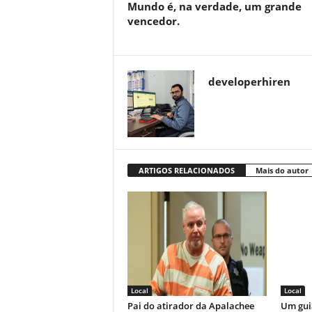
Mundo é, na verdade, um grande
vencedor.
developerhiren
ARTIGOS RELACIONADOS
Mais do autor
Local
Local
Pai do atirador da Apalachee
Um gui