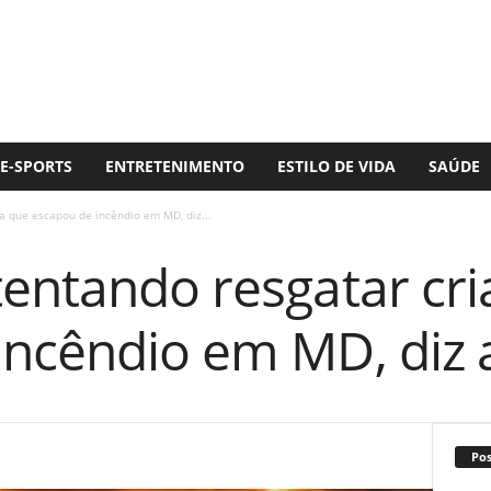
E-SPORTS
ENTRETENIMENTO
ESTILO DE VIDA
SAÚDE
a que escapou de incêndio em MD, diz...
tentando resgatar cr
ncêndio em MD, diz a
Po