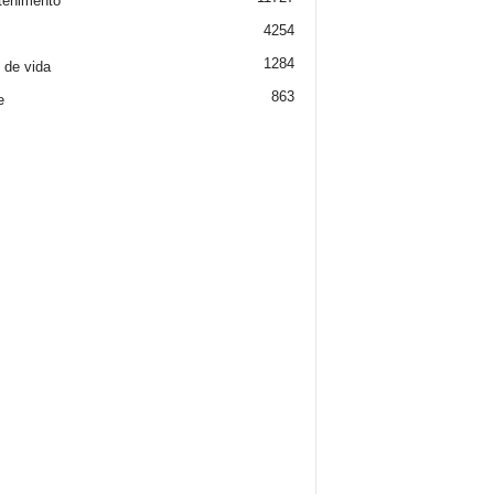
tenimento
4254
1284
o de vida
863
e