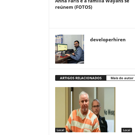
Anna Faris e a família Wayans se
reúnem (FOTOS)
developerhiren
ARTIGOS RELACIONADOS
Mais do autor
Local
Local