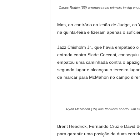
Carlos Rodón (55) arremessa no primeiro inning enq
Mas, ao contrário da lesão de Judge, os
na quinta-feira e fizeram apenas o suficie
Jazz Chisholm Jr., que havia empatado o
entrada contra Slade Cecconi, conseguiu 
empatou uma caminhada contra o apazigu
segundo lugar e alcançou o terceiro lug
de marcar para McMahon no campo direit
Ryan McMahon (19) dos Yankees acertou um sing
Brent Headrick, Fernando Cruz e David B
para garantir uma posição de duas corrid