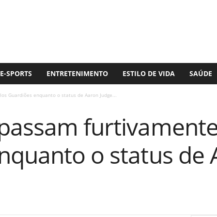
E-SPORTS
ENTRETENIMENTO
ESTILO DE VIDA
SAÚDE
os Guardiões enquanto o status de Aaron Judge...
passam furtivamente
nquanto o status de 