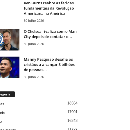
Ken Burns reabre as feridas
fundamentais da Revolução
Americana na América
30 Julho 2026
O Chelsea rivaliza com o Man
City depois de contatar o...
30 Julho 2026
Manny Pacquiao desafia os
cristãos a alcançar 3 bilhões
de pessoas...
30 Julho 2026
egoria
18564
ias
17901
rts
16343
o
11727