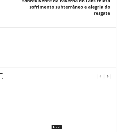
Sobrevivente da caverna do Laos relata
sofrimento subterrâneo e alegria do
resgate
Local