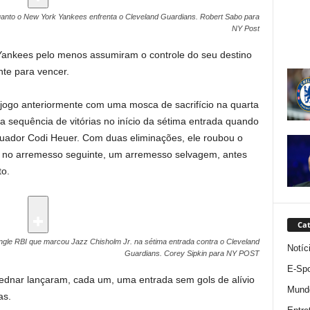
uanto o New York Yankees enfrenta o Cleveland Guardians.
Robert Sabo para
NY Post
 Yankees pelo menos assumiram o controle do seu destino
nte para vencer.
 jogo anteriormente com uma mosca de sacrifício na quarta
a sequência de vitórias no início da sétima entrada quando
ador Codi Heuer. Com duas eliminações, ele roubou o
ar no arremesso seguinte, um arremesso selvagem, antes
o.
Cat
le RBI que marcou Jazz Chisholm Jr. na sétima entrada contra o Cleveland
Notíc
Guardians.
Corey Sipkin para NY POST
E-Spo
ednar lançaram, cada um, uma entrada sem gols de alívio
Mund
as.