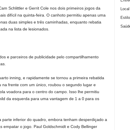
Entre
m Schlittler e Gerrit Cole nos dois primeiros jogos da
Local
is difícil na quinta-feira. O canhoto permitiu apenas uma
Estil
enas duas simples e três caminhadas, enquanto rebatia
Saúd
ada na lista de lesionados.
ados e parceiros de publicidade pelo compartilhamento
as.
arto inning, e rapidamente se tornou a primeira rebatida
u na frente com um único, roubou o segundo lugar e
la voadora para o centro do campo. Isso lhe permitiu
hild da esquerda para uma vantagem de 1 a 0 para os
parte inferior do quadro, embora tenham desperdiçado a
s empatar o jogo. Paul Goldschmidt e Cody Bellinger