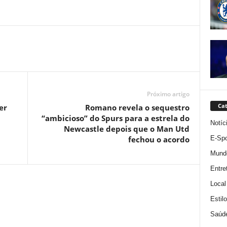
Próximo artigo
Cat
er
Romano revela o sequestro
“ambicioso” do Spurs para a estrela do
Notíc
Newcastle depois que o Man Utd
E-Spo
fechou o acordo
Mund
Entre
Local
Estil
Saúd