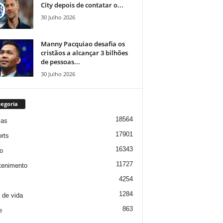
City depois de contatar o...
30 Julho 2026
Manny Pacquiao desafia os
cristãos a alcançar 3 bilhões
de pessoas...
30 Julho 2026
egoria
18564
ias
17901
rts
16343
o
11727
tenimento
4254
1284
o de vida
863
e