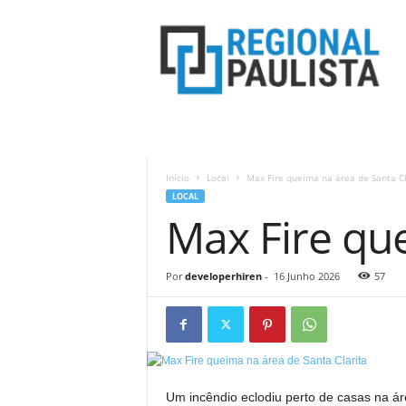
R
e
g
i
o
n
a
l
P
Início
Local
Max Fire queima na área de Santa Cl
a
LOCAL
u
Max Fire que
l
i
s
Por
developerhiren
-
16 Junho 2026
57
t
a
Um incêndio eclodiu perto de casas na ár