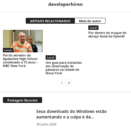
developerhiren
ARTIGOS RELACIONADOS
Mais do autor
Local
Por dentro do truque de
abraço facial da OpenAI
Local
Pai do atirador da
Local
Apalachee High School
condenado a 15 anos –
Um guia para iniciantes
NBC New York
em observação de
pássaros na cidade de
Nova York
Postagem Recente
Seus downloads do Windows estão
aumentando e a culpa é da...
30 Julho 2026