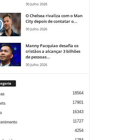
30 Julho 2026
O Chelsea rivaliza com o Man
City depois de contatar o...
30 Julho 2026
Manny Pacquiao desafia os
cristãos a alcançar 3 bilhões
de pessoas...
30 Julho 2026
egoria
18564
ias
17901
rts
16343
o
11727
tenimento
4254
1284