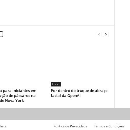
Local
a para iniciantes em
Por dentro do truque de abraço
ação de pássaros na
facial da OpenAI
 de Nova York
lista
Política de Privacidade
Termos e Condições