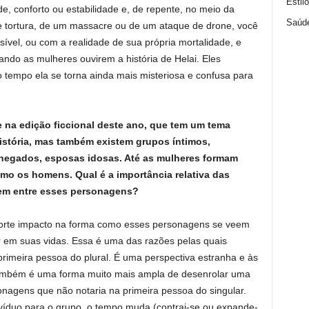
Estil
, conforto ou estabilidade e, de repente, no meio da
Saúd
tortura, de um massacre ou de um ataque de drone, você
vel, ou com a realidade de sua própria mortalidade, e
ndo as mulheres ouvirem a história de Helai. Eles
empo ela se torna ainda mais misteriosa e confusa para
e na edição ficcional deste ano, que tem um tema
história, mas também existem grupos íntimos,
-chegados, esposas idosas. Até as mulheres formam
omo os homens. Qual é a importância relativa das
gem entre esses personagens?
orte impacto na forma como esses personagens se veem
 em suas vidas. Essa é uma das razões pelas quais
primeira pessoa do plural. É uma perspectiva estranha e às
 também é uma forma muito mais ampla de desenrolar uma
sonagens que não notaria na primeira pessoa do singular.
divíduo para o grupo, o tempo muda (contrai-se ou expande-