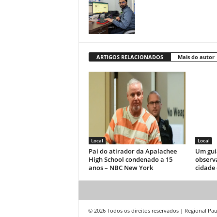
ARTIGOS RELACIONADOS
Mais do autor
Local
Local
Pai do atirador da Apalachee
Um gui
High School condenado a 15
observ
anos – NBC New York
cidade
© 2026 Todos os direitos reservados | Regional Pau