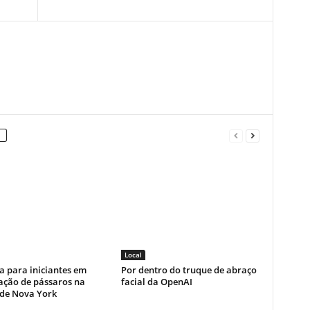
Local
a para iniciantes em
Por dentro do truque de abraço
ação de pássaros na
facial da OpenAI
 de Nova York