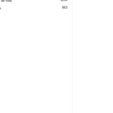
o de vida
863
e