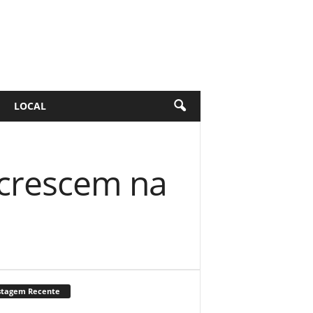
LOCAL
 crescem na
stagem Recente