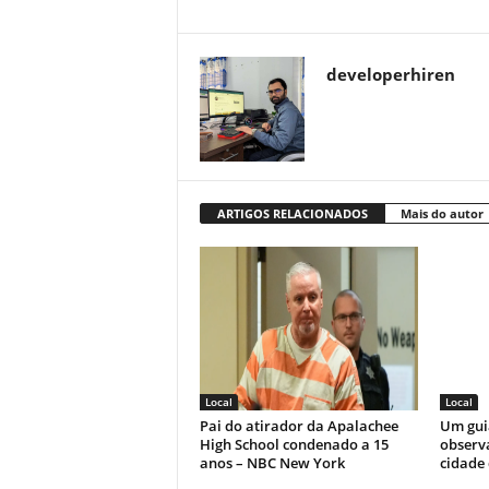
developerhiren
ARTIGOS RELACIONADOS
Mais do autor
Local
Local
Pai do atirador da Apalachee
Um gui
High School condenado a 15
observ
anos – NBC New York
cidade