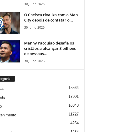
30 Julho 2026
O Chelsea rivaliza com o Man
City depois de contatar o...
30 Julho 2026
Manny Pacquiao desafia os
cristãos a alcançar 3 bilhões
de pessoas...
30 Julho 2026
egoria
18564
ias
17901
rts
16343
o
11727
tenimento
4254
1284