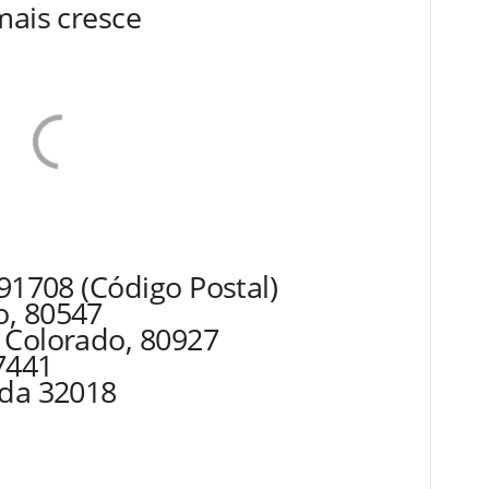
mais cresce
 91708 (Código Postal)
o, 80547
 Colorado, 80927
7441
ida 32018