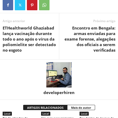
Artigo anterior
Próximo artigo
ETHealthworld Ghaziabad
Encontro em Bengala:
lança vacinação durante
armas enviadas para
todo o ano após o vírus da
exame forense, alegações
poliomielite ser detectado
dos oficiais a serem
no esgoto
verificadas
developerhiren
ARTIGOS RELACIONADOS
Mais do autor
Local
Local
Local