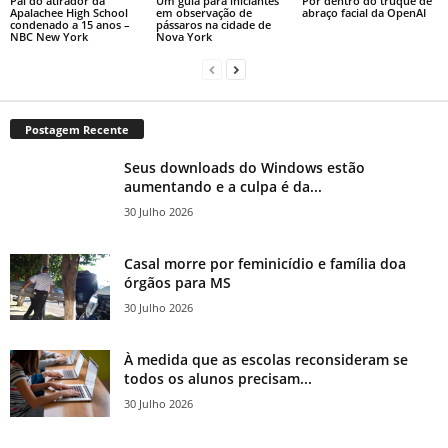
Pai do atirador da
Um guia para iniciantes
Por dentro do truque de
Apalachee High School
em observação de
abraço facial da OpenAI
condenado a 15 anos –
pássaros na cidade de
NBC New York
Nova York
Postagem Recente
Seus downloads do Windows estão
aumentando e a culpa é da...
30 Julho 2026
Casal morre por feminicídio e família doa
órgãos para MS
30 Julho 2026
À medida que as escolas reconsideram se
todos os alunos precisam...
30 Julho 2026