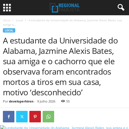
Início
Local
A estudante da Universidade do Alabama, Jazmine Alexis Bates, sua
amiga e...
LOCAL
A estudante da Universidade do
Alabama, Jazmine Alexis Bates,
sua amiga e o cachorro que ele
observava foram encontrados
mortos a tiros em sua casa,
motivo ‘desconhecido’
Por
developerhiren
-
9 Julho 2026
55