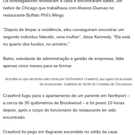
Os investigadores revistaram a casa e encontraram Bates, um
nativo de Chicago que trabalhava com Alvarez-Duenas no
restaurante Buffalo Phil’s Wings.
“Depois de limpar a residência, eles conseguiram encontrar um
segundo indivíduo falecido, uma mulher”, disse Kennedy. “Ela está
no quarto dos fundos, no armário.”
Bates, estudante de administração e gestão de empresas, falta
apenas cinco meses para se formar.
Acredita-se que ela tenha sido morta por De’Kendrick Crawford, que agora foi acusado
de assassinato.
Gabinete do Xerife do Condado de Tuscaloosa
Crawford fugiu para o apartamento de um parente em Northport –
a cerca de 35 quilômetros de Brookwood – e foi preso 10 horas
depois, após o corpo do funcionário do restaurante ter sido
encontrado.
Crawford foi pego em flagrante escondido no sótão da casa.