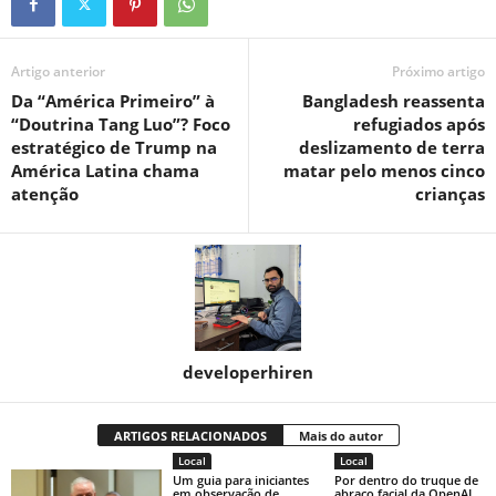
Artigo anterior
Próximo artigo
Da “América Primeiro” à
Bangladesh reassenta
“Doutrina Tang Luo”? Foco
refugiados após
estratégico de Trump na
deslizamento de terra
América Latina chama
matar pelo menos cinco
atenção
crianças
developerhiren
ARTIGOS RELACIONADOS
Mais do autor
Local
Local
Um guia para iniciantes
Por dentro do truque de
em observação de
abraço facial da OpenAI