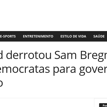
E-SPORTS
ENTRETENIMENTO
ESTILO DE VIDA
SAÚDE
d derrotou Sam Breg
emocratas para gove
o
Po