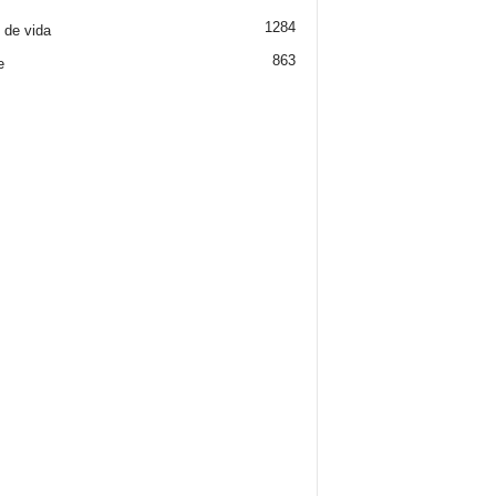
1284
o de vida
863
e