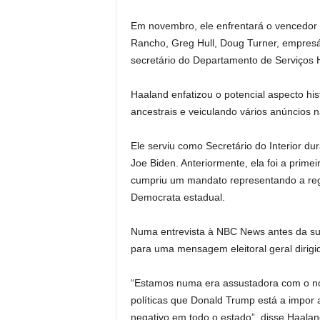
Em novembro, ele enfrentará o vencedor d
Rancho, Greg Hull, Doug Turner, empresá
secretário do Departamento de Serviços
Haaland enfatizou o potencial aspecto hi
ancestrais e veiculando vários anúncios 
Ele serviu como Secretário do Interior d
Joe Biden. Anteriormente, ela foi a prime
cumpriu um mandato representando a regi
Democrata estadual.
Numa entrevista à NBC News antes da sua v
para uma mensagem eleitoral geral dirigi
“Estamos numa era assustadora com o no
políticas que Donald Trump está a impor
negativo em todo o estado”, disse Haalan