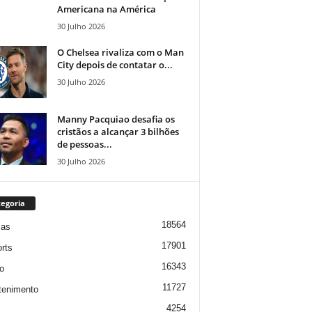
Americana na América
30 Julho 2026
O Chelsea rivaliza com o Man
City depois de contatar o...
30 Julho 2026
Manny Pacquiao desafia os
cristãos a alcançar 3 bilhões
de pessoas...
30 Julho 2026
egoria
18564
ias
17901
rts
16343
o
11727
tenimento
4254