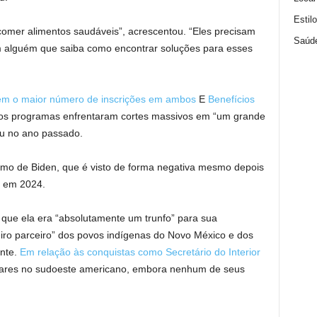
Estil
omer alimentos saudáveis”, acrescentou. “Eles precisam
Saúd
 alguém que saiba como encontrar soluções para esses
em o maior número de inscrições em ambos
E
Benefícios
os programas enfrentaram cortes massivos em “um grande
ou no ano passado.
asmo de Biden, que é visto de forma negativa mesmo depois
o em 2024.
que ela era “absolutamente um trunfo” para sua
ro parceiro” dos povos indígenas do Novo México e dos
ente.
Em relação às conquistas como Secretário do Interior
olares no sudoeste americano, embora nenhum de seus