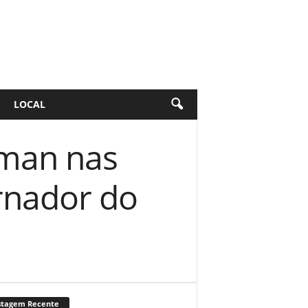
LOCAL
man nas
rnador do
stagem Recente