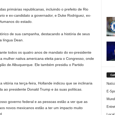
as primárias republicanas, incluindo o prefeito de Rio
rio e ex-candidato a governador, e Duke Rodriguez, ex-
 Humanos do estado.
stórico de sua campanha, destacando a história de seus
na língua Dean.
urante todos os quatro anos de mandato do ex-presidente
ira mulher nativa americana eleita para o Congresso, onde
ão de Albuquerque. Ele também presidiu o Partido
Cat
itória na terça-feira, Hollande indicou que se inclinaria
Notíc
da ao presidente Donald Trump e às suas políticas.
E-Spo
Mund
sso governo federal e as pessoas estão a ver que as
Entre
 aos novos mexicanos estão a ter um impacto muito
d.
Local