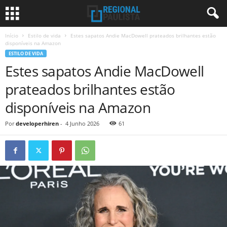
Início
Estilo de vida
Estes sapatos Andie MacDowell prateados brilhantes estão
disponíveis na Amazon
ESTILO DE VIDA
Estes sapatos Andie MacDowell
prateados brilhantes estão
disponíveis na Amazon
Por
developerhiren
-
4 Junho 2026
61