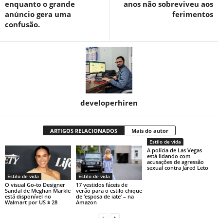
enquanto o grande
anos não sobreviveu aos
anúncio gera uma
ferimentos
confusão.
developerhiren
ARTIGOS RELACIONADOS
Mais do autor
Estilo de vida
A polícia de Las Vegas
está lidando com
acusações de agressão
sexual contra Jared Leto
Estilo de vida
Estilo de vida
O visual Go-to Designer
17 vestidos fáceis de
Sandal de Meghan Markle
verão para o estilo chique
está disponível no
de ‘esposa de iate’ – na
Walmart por US $ 28
Amazon