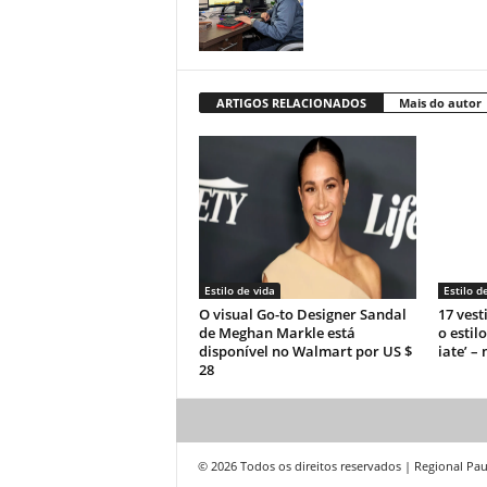
ARTIGOS RELACIONADOS
Mais do autor
Estilo de vida
Estilo d
O visual Go-to Designer Sandal
17 vest
de Meghan Markle está
o estil
disponível no Walmart por US $
iate’ –
28
© 2026 Todos os direitos reservados | Regional Pau