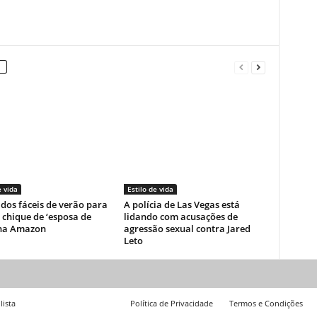
e vida
Estilo de vida
idos fáceis de verão para
A polícia de Las Vegas está
o chique de ‘esposa de
lidando com acusações de
 na Amazon
agressão sexual contra Jared
Leto
lista
Política de Privacidade
Termos e Condições