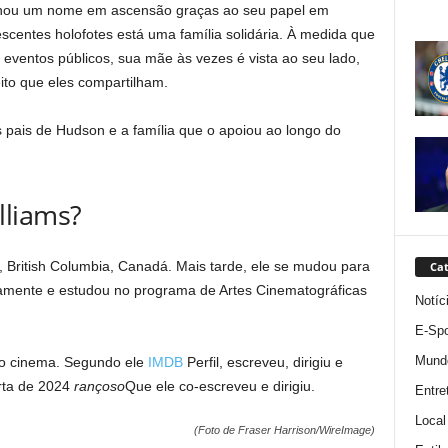
rnou um nome em ascensão graças ao seu papel em
scentes holofotes está uma família solidária. À medida que
 eventos públicos, sua mãe às vezes é vista ao seu lado,
ito que eles compartilham.
 pais de Hudson e a família que o apoiou ao longo do
lliams?
 British Columbia, Canadá. Mais tarde, ele se mudou para
Cat
amente e estudou no programa de Artes Cinematográficas
Notíc
E-Spo
Mund
 o cinema. Segundo ele
IMDB
Perfil, escreveu, dirigiu e
urta de 2024
rançoso
Que ele co-escreveu e dirigiu.
Entre
Local
(Foto de Fraser Harrison/WireImage)