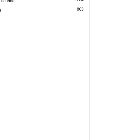
o de vida
863
e