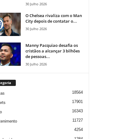
30 Julho 2026
O Chelsea rivaliza com o Man
City depois de contatar o...
30 Julho 2026
Manny Pacquiao desafia os
cristãos a alcançar 3 bilhões
de pessoas...
30 Julho 2026
egoria
18564
ias
17901
rts
16343
o
11727
tenimento
4254
1284