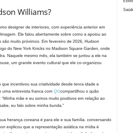
Estil
son Williams?
Saúd
mo designer de interiores, com experiência anterior em
filmagem. Ele falou abertamente sobre como a apoiou ao
es são muito próximos. Em fevereiro de 2026, Hudson
jogo do New York Knicks no Madison Square Garden, onde
adra. Naquele mesmo mês, ela também se juntou a ele na
use, um grande evento cultural que ele co-organizou
e incentivou sua criatividade desde tenra idade e
m uma entrevista franca com
QG
compartilhou o quão
o: “Minha mãe e eu somos muito positivos em relação ao
sabe, eu falo sobre minha bunda.”
sua herança coreana é para ele e sua família. conversando
on explicou que a representação asiática na mídia é