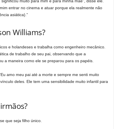
o significou muito para mim e para minha mãe”, disse ele.
a mim entrar no cinema e atuar porque ela realmente não
cia asiática).”
on Williams?
icos e holandeses e trabalha como engenheiro mecânico.
ética de trabalho de seu pai, observando que a
ciou a maneira como ele se preparou para os papéis.
“Eu amo meu pai até a morte e sempre me senti muito
vínculo deles. Ele tem uma sensibilidade muito infantil para
 irmãos?
e que seja filho único.