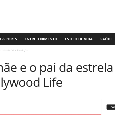
E-SPORTS
ENTRETENIMENTO
ESTILO DE VIDA
SAÚDE
ela de ‘Hot Rivalry’ –...
e e o pai da estrela
llywood Life
Po