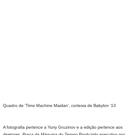
Quadro de ‘Time Machine Maidan’, cortesia de Babylon ’13
A fotografia pertence a Yuriy Gruzinov e a edição pertence aos
diretores.
Praça da Máquina do Tempo
Produzido executivo por