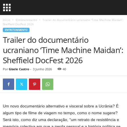
Início
Entretenimento
Trailer do documentário ucraniano ‘Time Machine Maidan’:
Sheffield DocFest 2026
ENTRETENIMENTO
Trailer do documentário
ucraniano ‘Time Machine Maidan’:
Sheffield DocFest 2026
Por
Gisele Castro
-
3 Junho 2026
40
Um novo documentário alternativo e visceral sobre a Ucrânia? É
algum tipo de filme de viagem no tempo, como o nome sugere?
Será isto, como diz uma declaração, “um retrato de resistência e
memória colectiva em que a perda pessoal e a história política se