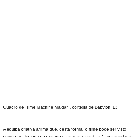
Quadro de ‘Time Machine Maidan’, cortesia de Babylon ’13
A equipa criativa afirma que, desta forma, o filme pode ser visto
como uma história de memória, coragem, perda e “a necessidade