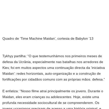
Quadro de ‘Time Machine Maidan’, cortesia de Babylon ’13
Tykhyy partilha: “O que testemunhámos nos primeiros meses de
defesa da Ucrânia, especialmente nas batalhas nos arredores de
Kiev, foi em muitos aspectos uma continuação directa da ‘iniciativa
Maidan’: redes horizontais, auto-organização e a construção de
fortificações por cidadãos comuns com as próprias mãos. defesa.”
E enfatiza: “Nosso filme atrai principalmente os jovens. Durante o
Maidan, eles eram crianças ou adolescentes. Hoje, existe uma
profunda necessidade sociocultural de se compreenderem. Os
jovens ucranianos precisam de acesso a uma história original, e