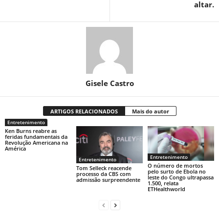
altar.
Gisele Castro
ARTIGOS RELACIONADOS
Mais do autor
Entretenimento
Ken Burns reabre as
feridas fundamentais da
Revolução Americana na
América
Entretenimento
Entretenimento
O número de mortos
Tom Selleck reacende
pelo surto de Ebola no
processo da CBS com
leste do Congo ultrapassa
admissão surpreendente
1.500, relata
ETHealthworld