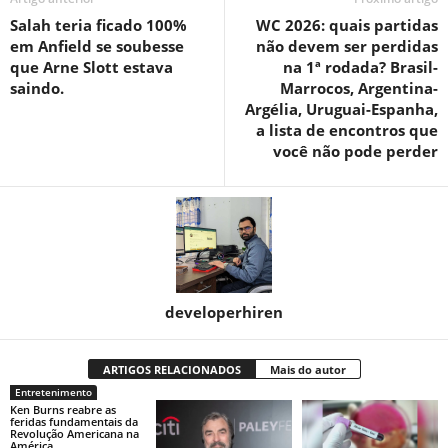
Salah teria ficado 100%
WC 2026: quais partidas
em Anfield se soubesse
não devem ser perdidas
que Arne Slott estava
na 1ª rodada? Brasil-
saindo.
Marrocos, Argentina-
Argélia, Uruguai-Espanha,
a lista de encontros que
você não pode perder
developerhiren
ARTIGOS RELACIONADOS
Mais do autor
Entretenimento
Ken Burns reabre as
feridas fundamentais da
Revolução Americana na
América