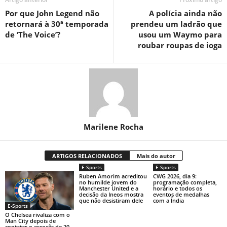
Por que John Legend não
A polícia ainda não
retornará à 30ª temporada
prendeu um ladrão que
de ‘The Voice’?
usou um Waymo para
roubar roupas de ioga
Marilene Rocha
ARTIGOS RELACIONADOS
Mais do autor
E-Sports
E-Sports
Ruben Amorim acreditou
CWG 2026, dia 9:
no humilde jovem do
programação completa,
Manchester United e a
horário e todos os
decisão da Ineos mostra
eventos de medalhas
que não desistiram dele
com a Índia
E-Sports
O Chelsea rivaliza com o
Man City depois de
contatar o escocês de 20