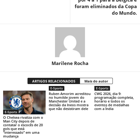
foram eliminados da Copa
do Mundo.
Marilene Rocha
ARTIGOS RELACIONADOS
Mais do autor
E-Sports
E-Sports
Ruben Amorim acreditou
CWG 2026, dia 9:
no humilde jovem do
programação completa,
Manchester United e a
horário e todos os
decisão da Ineos mostra
eventos de medalhas
que não desistiram dele
com a Índia
E-Sports
O Chelsea rivaliza com o
Man City depois de
contatar o escocês de 20
gols que está
“interessado” em uma
mudança