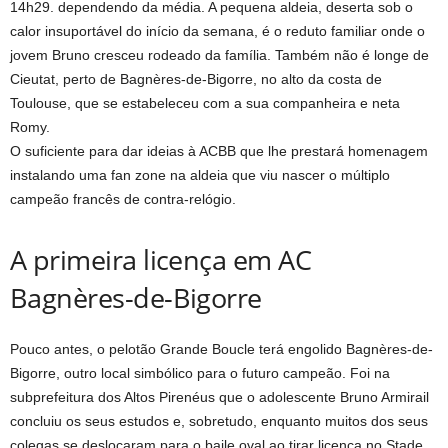
14h29. dependendo da média. A pequena aldeia, deserta sob o
calor insuportável do início da semana, é o reduto familiar onde o
jovem Bruno cresceu rodeado da família. Também não é longe de
Cieutat, perto de Bagnères-de-Bigorre, no alto da costa de
Toulouse, que se estabeleceu com a sua companheira e neta
Romy.
O suficiente para dar ideias à ACBB que lhe prestará homenagem
instalando uma fan zone na aldeia que viu nascer o múltiplo
campeão francês de contra-relógio.
A primeira licença em AC
Bagnères-de-Bigorre
Pouco antes, o pelotão Grande Boucle terá engolido Bagnères-de-
Bigorre, outro local simbólico para o futuro campeão. Foi na
subprefeitura dos Altos Pirenéus que o adolescente Bruno Armirail
concluiu os seus estudos e, sobretudo, enquanto muitos dos seus
colegas se deslocaram para o baile oval ao tirar licença no Stade