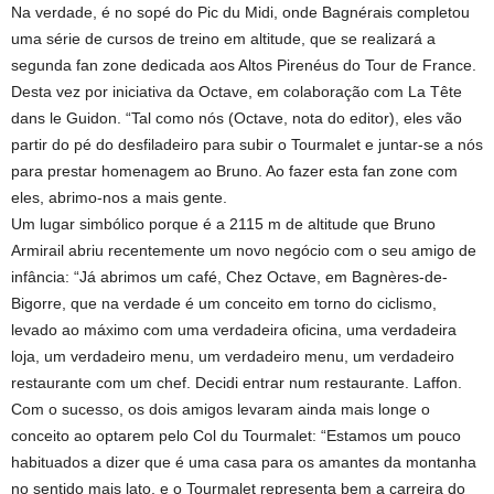
Na verdade, é no sopé do Pic du Midi, onde Bagnérais completou
uma série de cursos de treino em altitude, que se realizará a
segunda fan zone dedicada aos Altos Pirenéus do Tour de France.
Desta vez por iniciativa da Octave, em colaboração com La Tête
dans le Guidon. “Tal como nós (Octave, nota do editor), eles vão
partir do pé do desfiladeiro para subir o Tourmalet e juntar-se a nós
para prestar homenagem ao Bruno. Ao fazer esta fan zone com
eles, abrimo-nos a mais gente.
Um lugar simbólico porque é a 2115 m de altitude que Bruno
Armirail abriu recentemente um novo negócio com o seu amigo de
infância: “Já abrimos um café, Chez Octave, em Bagnères-de-
Bigorre, que na verdade é um conceito em torno do ciclismo,
levado ao máximo com uma verdadeira oficina, uma verdadeira
loja, um verdadeiro menu, um verdadeiro menu, um verdadeiro
restaurante com um chef. Decidi entrar num restaurante. Laffon.
Com o sucesso, os dois amigos levaram ainda mais longe o
conceito ao optarem pelo Col du Tourmalet: “Estamos um pouco
habituados a dizer que é uma casa para os amantes da montanha
no sentido mais lato, e o Tourmalet representa bem a carreira do