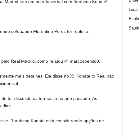
Entre
 Madrid tem um acordo verbal com Ibrahima Konaté!
Local
Estil
Saúd
endo se/quando Florentino Pérez for reeleito.
 pelo Real Madrid, como relatou @ marcosbenito9.’
rmente mais detalhes. Ele disse no X: ‘Konate to Real não
sidencial.
de ter discutido os termos já no ano passado. As
 dias.
 disse: “Ibrahima Konate está considerando opções de