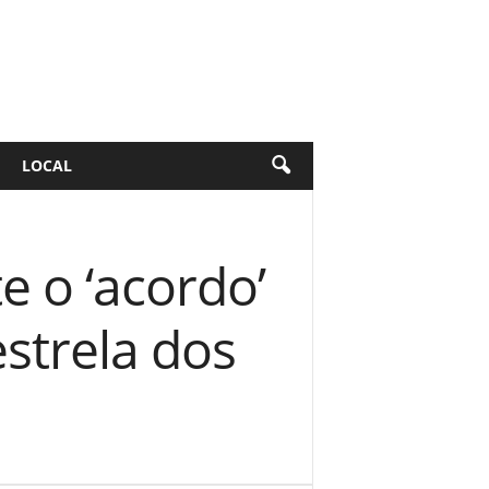
LOCAL
 o ‘acordo’
estrela dos