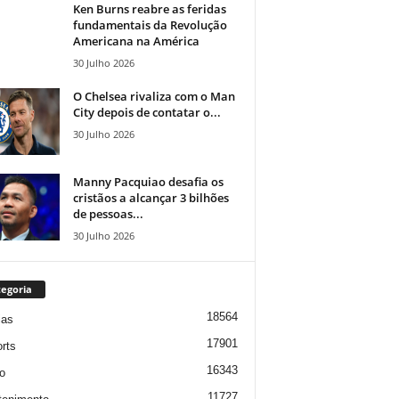
Ken Burns reabre as feridas
fundamentais da Revolução
Americana na América
30 Julho 2026
O Chelsea rivaliza com o Man
City depois de contatar o...
30 Julho 2026
Manny Pacquiao desafia os
cristãos a alcançar 3 bilhões
de pessoas...
30 Julho 2026
egoria
18564
ias
17901
rts
16343
o
11727