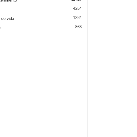
tenimento
4254
1284
o de vida
863
e