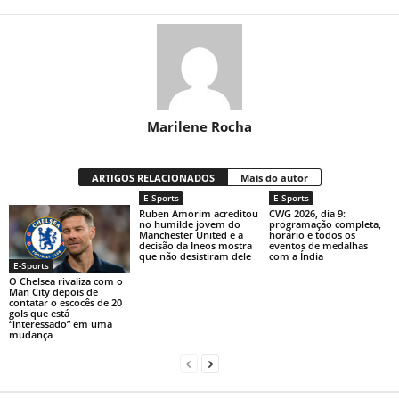
Marilene Rocha
ARTIGOS RELACIONADOS
Mais do autor
E-Sports
E-Sports
Ruben Amorim acreditou
CWG 2026, dia 9:
no humilde jovem do
programação completa,
Manchester United e a
horário e todos os
decisão da Ineos mostra
eventos de medalhas
que não desistiram dele
com a Índia
E-Sports
O Chelsea rivaliza com o
Man City depois de
contatar o escocês de 20
gols que está
“interessado” em uma
mudança