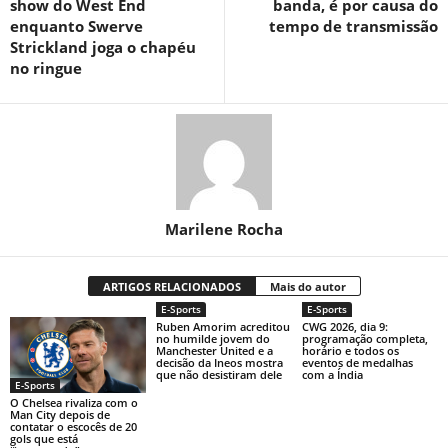
show do West End
banda, é por causa do
enquanto Swerve
tempo de transmissão
Strickland joga o chapéu
no ringue
Marilene Rocha
ARTIGOS RELACIONADOS
Mais do autor
E-Sports
E-Sports
Ruben Amorim acreditou
CWG 2026, dia 9:
no humilde jovem do
programação completa,
Manchester United e a
horário e todos os
decisão da Ineos mostra
eventos de medalhas
que não desistiram dele
com a Índia
E-Sports
O Chelsea rivaliza com o
Man City depois de
contatar o escocês de 20
gols que está