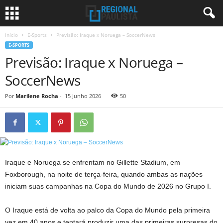
Início
E-Sports
Previsão: Iraque x Noruega – SoccerNews
E-SPORTS
Previsão: Iraque x Noruega –
SoccerNews
Por
Marilene Rocha
-
15 Junho 2026
50
Iraque e Noruega se enfrentam no Gillette Stadium, em
Foxborough, na noite de terça-feira, quando ambas as nações
iniciam suas campanhas na Copa do Mundo de 2026 no Grupo I.
O Iraque está de volta ao palco da Copa do Mundo pela primeira
vez em 40 anos e tentará produzir uma das primeiras surpresas do