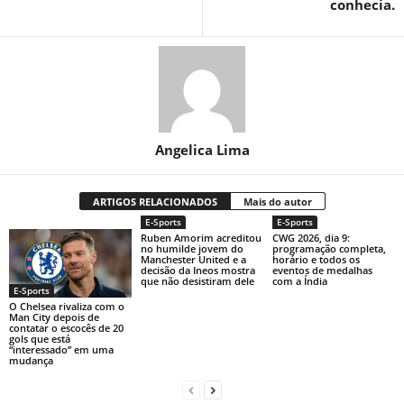
conhecia.
Angelica Lima
ARTIGOS RELACIONADOS
Mais do autor
E-Sports
E-Sports
Ruben Amorim acreditou
CWG 2026, dia 9:
no humilde jovem do
programação completa,
Manchester United e a
horário e todos os
decisão da Ineos mostra
eventos de medalhas
que não desistiram dele
com a Índia
E-Sports
O Chelsea rivaliza com o
Man City depois de
contatar o escocês de 20
gols que está
“interessado” em uma
mudança