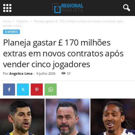
Início
E-Sports
Planeja gastar £ 170 milhões extras em novos contratos após
vender cinco...
E-SPORTS
Planeja gastar £ 170 milhões
extras em novos contratos após
vender cinco jogadores
Por
Angelica Lima
-
9 Julho 2026
57