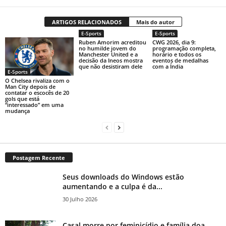
ARTIGOS RELACIONADOS
Mais do autor
E-Sports
E-Sports
Ruben Amorim acreditou
CWG 2026, dia 9:
no humilde jovem do
programação completa,
Manchester United e a
horário e todos os
decisão da Ineos mostra
eventos de medalhas
que não desistiram dele
com a Índia
E-Sports
O Chelsea rivaliza com o
Man City depois de
contatar o escocês de 20
gols que está
“interessado” em uma
mudança
Postagem Recente
Seus downloads do Windows estão
aumentando e a culpa é da...
30 Julho 2026
Casal morre por feminicídio e família doa