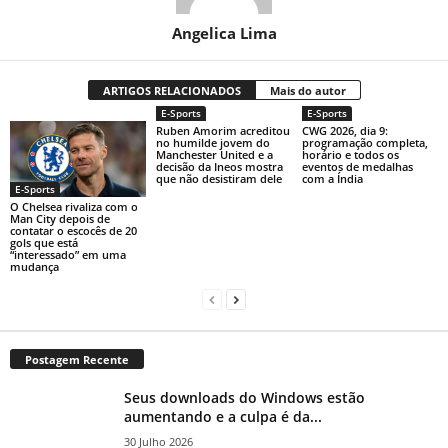
Angelica Lima
ARTIGOS RELACIONADOS
Mais do autor
E-Sports
E-Sports
Ruben Amorim acreditou
CWG 2026, dia 9:
no humilde jovem do
programação completa,
Manchester United e a
horário e todos os
decisão da Ineos mostra
eventos de medalhas
que não desistiram dele
com a Índia
E-Sports
O Chelsea rivaliza com o
Man City depois de
contatar o escocês de 20
gols que está
“interessado” em uma
mudança
Postagem Recente
Seus downloads do Windows estão
aumentando e a culpa é da...
30 Julho 2026