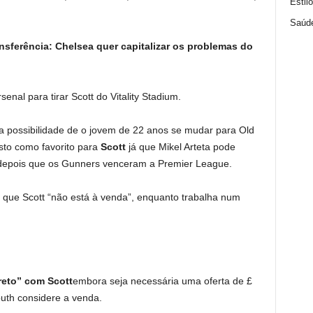
Estil
Saúd
nsferência: Chelsea quer capitalizar os problemas do
nal para tirar Scott do Vitality Stadium.
a possibilidade de o jovem de 22 anos se mudar para Old
isto como favorito para
Scott
já que Mikel Arteta pode
r depois que os Gunners venceram a Premier League.
 que Scott “não está à venda”, enquanto trabalha num
reto” com Scott
embora seja necessária uma oferta de £
uth considere a venda.