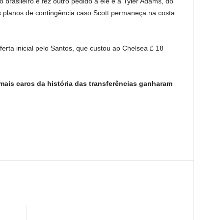
brasileiro e fez outro pedido a ele e a Tyler Adams, do
 planos de contingência caso Scott permaneça na costa
erta inicial pelo Santos, que custou ao Chelsea £ 18
ais caros da história das transferências ganharam