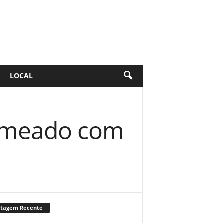
LOCAL
omeado com
stagem Recente