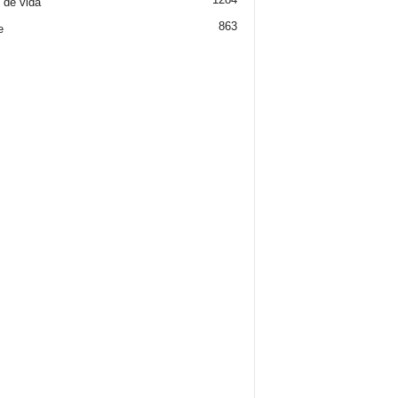
o de vida
863
e