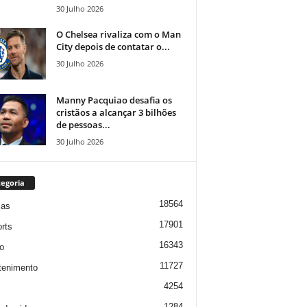
30 Julho 2026
O Chelsea rivaliza com o Man
City depois de contatar o...
30 Julho 2026
Manny Pacquiao desafia os
cristãos a alcançar 3 bilhões
de pessoas...
30 Julho 2026
egoria
18564
ias
17901
rts
16343
o
11727
tenimento
4254
1284