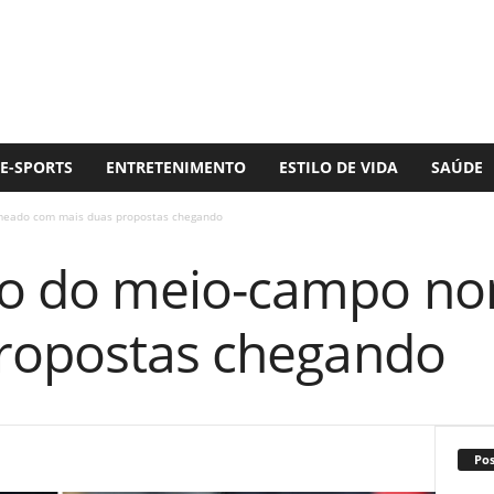
E-SPORTS
ENTRETENIMENTO
ESTILO DE VIDA
SAÚDE
eado com mais duas propostas chegando
o do meio-campo n
ropostas chegando
Po