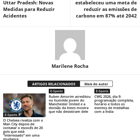
Uttar Pradesh: Novas
estabeleceu uma meta de
Medidas para Reduzir
reduzir as emissões de
Acidentes
carbono em 87% até 2042
Marilene Rocha
ARTIGOS RELACIONADOS
Mais do autor
E-Sports
E-Sports
Ruben Amorim acreditou
CWG 2026, dia 9:
no humilde jovem do
programação completa,
Manchester United e a
horário e todos os
decisão da Ineos mostra
eventos de medalhas
que não desistiram dele
com a Índia
E-Sports
O Chelsea rivaliza com o
Man City depois de
contatar o escocês de 20
gols que está
“interessado” em uma
mudança