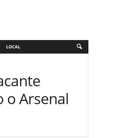
LOCAL
acante
o o Arsenal