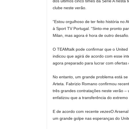
dos últimos cinco times da Série A nest
clube neste verão.
“Estou orgulhoso de ter feito história no
à Sport TV Portugal. “Sinto-me pronto pa
Milan, mas agora é hora de outro desafio.
O TEAMtalk pode confirmar que o United
indicou que agirá de acordo com esse int
agora preparado para lucrar com ofertas 
No entanto, um grande problema está se 
Arteta. Fabrizio Romano confirmou recen
três grandes contratações neste verão – 
enfatizou que a transferência do extremo
E de acordo com recente
vezes
O Arsenal
um grande golpe nas esperanças do United