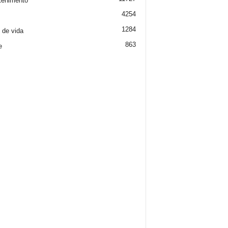
tenimento
4254
1284
o de vida
863
e