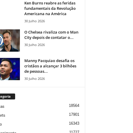
Ken Burns reabre as feridas
fundamentais da Revolução
Americana na América
30 Julho 2026
O Chelsea rivaliza com o Man
City depois de contatar o...
30 Julho 2026
Manny Pacquiao desafia os
cristãos a alcançar 3 bilhões
de pessoas...
30 Julho 2026
egoria
18564
ias
17901
rts
16343
o
11727