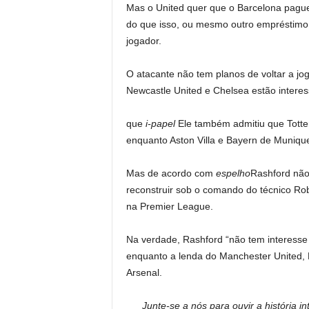
Mas o United quer que o Barcelona pagu
do que isso, ou mesmo outro empréstimo, já
jogador.
O atacante não tem planos de voltar a jo
Newcastle United e Chelsea estão interess
que
i-papel
Ele também admitiu que Totte
enquanto Aston Villa e Bayern de Muniqu
Mas de acordo com
espelho
Rashford não
reconstruir sob o comando do técnico R
na Premier League.
Na verdade, Rashford “não tem interesse
enquanto a lenda do Manchester United, 
Arsenal.
Junte-se a nós para ouvir a história i