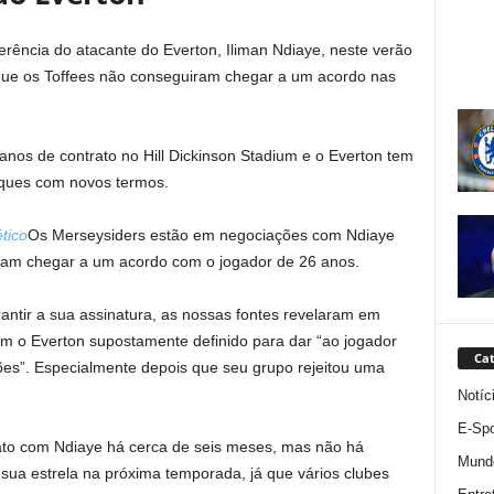
rência do atacante do Everton, Iliman Ndiaye, neste verão
que os Toffees não conseguiram chegar a um acordo nas
anos de contrato no Hill Dickinson Stadium e o Everton tem
ques com novos termos.
ético
Os Merseysiders estão em negociações com Ndiaye
ram chegar a um acordo com o jogador de 26 anos.
antir a sua assinatura, as nossas fontes revelaram em
com o Everton supostamente definido para dar “ao jogador
Cat
ões”. Especialmente depois que seu grupo rejeitou uma
Notíc
E-Spo
ato com Ndiaye há cerca de seis meses, mas não há
Mund
sua estrela na próxima temporada, já que vários clubes