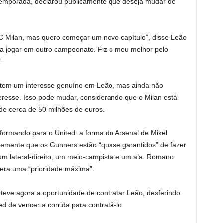
a temporada, declarou publicamente que deseja mudar de
 AC Milan, mas quero começar um novo capítulo”, disse Leão
ra jogar em outro campeonato. Fiz o meu melhor pelo
”
 tem um interesse genuíno em Leão, mas ainda não
eresse. Isso pode mudar, considerando que o Milan está
de cerca de 50 milhões de euros.
formando para o United: a forma do Arsenal de Mikel
temente que os Gunners estão “quase garantidos” de fazer
um lateral-direito, um meio-campista e um ala. Romano
 era uma “prioridade máxima”.
 teve agora a oportunidade de contratar Leão, desferindo
 de vencer a corrida para contratá-lo.