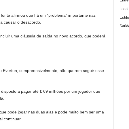
Entre
Local
 fonte afirmou que há um “problema” importante nas
Estil
 a causar o desacordo.
Saúd
ncluir uma cláusula de saída no novo acordo, que poderá
 do Everton, compreensivelmente, não querem seguir esse
a disposto a pagar até £ 69 milhões por um jogador que
da.
 que pode jogar nas duas alas e pode muito bem ser uma
l continuar.