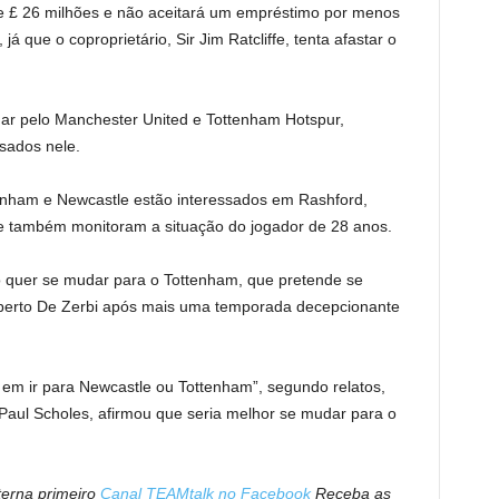
e £ 26 milhões e não aceitará um empréstimo por menos
 que o coproprietário, Sir Jim Ratcliffe, tenta afastar o
gar pelo Manchester United e Tottenham Hotspur,
ados ​​nele.
nham e Newcastle estão interessados ​​em Rashford,
e também monitoram a situação do jogador de 28 anos.
 quer se mudar para o Tottenham, que pretende se
oberto De Zerbi após mais uma temporada decepcionante
 em ir para Newcastle ou Tottenham”, segundo relatos,
Paul Scholes, afirmou que seria melhor se mudar para o
nterna primeiro
Canal TEAMtalk no Facebook
Receba as