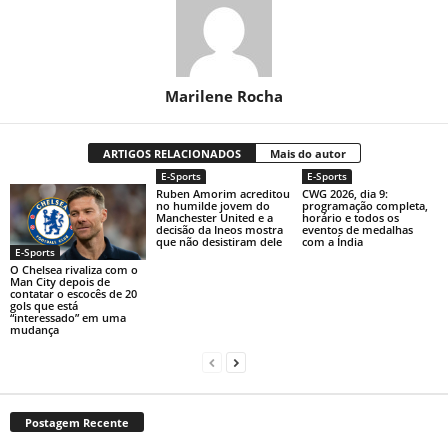
Marilene Rocha
ARTIGOS RELACIONADOS
Mais do autor
E-Sports
E-Sports
Ruben Amorim acreditou
CWG 2026, dia 9:
no humilde jovem do
programação completa,
Manchester United e a
horário e todos os
decisão da Ineos mostra
eventos de medalhas
que não desistiram dele
com a Índia
E-Sports
O Chelsea rivaliza com o
Man City depois de
contatar o escocês de 20
gols que está
“interessado” em uma
mudança
Postagem Recente