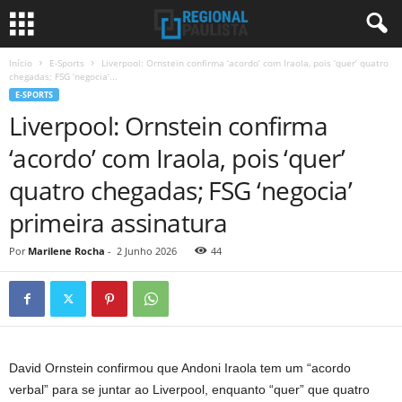
Início
E-Sports
Liverpool: Ornstein confirma ‘acordo’ com Iraola, pois ‘quer’ quatro
chegadas; FSG ‘negocia’...
E-SPORTS
Liverpool: Ornstein confirma
‘acordo’ com Iraola, pois ‘quer’
quatro chegadas; FSG ‘negocia’
primeira assinatura
Por
Marilene Rocha
-
2 Junho 2026
44
David Ornstein confirmou que Andoni Iraola tem um “acordo
verbal” para se juntar ao Liverpool, enquanto “quer” que quatro