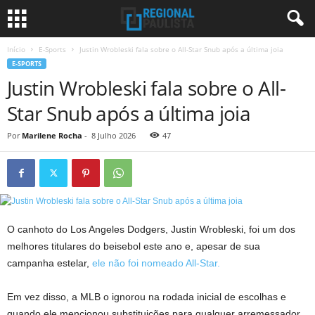
Início
E-Sports
Justin Wrobleski fala sobre o All-Star Snub após a última joia
E-SPORTS
Justin Wrobleski fala sobre o All-
Star Snub após a última joia
Por
Marilene Rocha
-
8 Julho 2026
47
O canhoto do Los Angeles Dodgers, Justin Wrobleski, foi um dos
melhores titulares do beisebol este ano e, apesar de sua
campanha estelar,
ele não foi nomeado All-Star.
Em vez disso, a MLB o ignorou na rodada inicial de escolhas e
quando ele mencionou substituições para qualquer arremessador