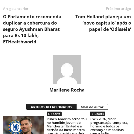
Artigo anterior
Próximo artigo
O Parlamento recomenda
Tom Holland planeja um
duplicar a cobertura do
‘novo capítulo’ após o
seguro Ayushman Bharat
papel de ‘Odisséia’
para Rs 10 lakh,
ETHealthworld
Marilene Rocha
ARTIGOS RELACIONADOS
Mais do autor
E-Sports
E-Sports
Ruben Amorim acreditou
CWG 2026, dia 9:
no humilde jovem do
programação completa,
Manchester United e a
horário e todos os
decisão da Ineos mostra
eventos de medalhas
que não desistiram dele
com a Índia