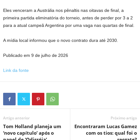
Eles venceram a Austrália nos pênaltis nas oitavas de final, a
primeira partida eliminatória do torneio, antes de perder por 3 a 2
para a atual campeã Argentina por uma vaga nas quartas de final.
A mídia local informou que o novo contrato dura até 2030.
Publicado em 9 de julho de 2026
Link da fonte
Artigo anterior
Próximo artigo
Tom Holland planeja um
Encontraram Lucas Gamez
‘novo capítulo’ após o
com os tios: qual foi o
papel de ‘Odisséia’
resgate?