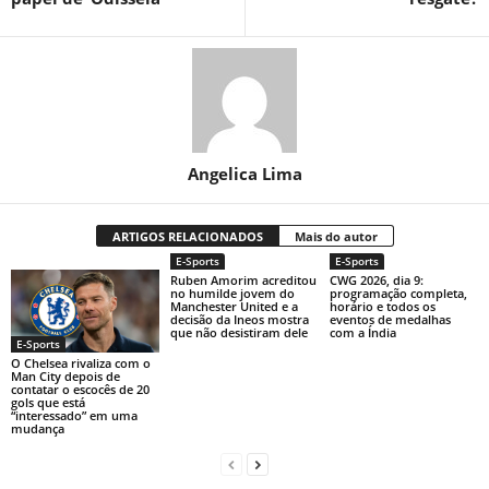
Angelica Lima
ARTIGOS RELACIONADOS
Mais do autor
E-Sports
E-Sports
Ruben Amorim acreditou
CWG 2026, dia 9:
no humilde jovem do
programação completa,
Manchester United e a
horário e todos os
decisão da Ineos mostra
eventos de medalhas
que não desistiram dele
com a Índia
E-Sports
O Chelsea rivaliza com o
Man City depois de
contatar o escocês de 20
gols que está
“interessado” em uma
mudança