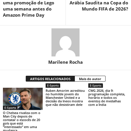
uma promoção de Lego
Arábia Saudita na Copa do
uma semana antes do
Mundo FIFA de 2026?
Amazon Prime Day
Marilene Rocha
ARTIGOS RELACIONADOS
Mais do autor
E-Sports
E-Sports
Ruben Amorim acreditou
CWG 2026, dia 9:
no humilde jovem do
programação completa,
Manchester United e a
horário e todos os
decisão da Ineos mostra
eventos de medalhas
que não desistiram dele
com a Índia
E-Sports
O Chelsea rivaliza com o
Man City depois de
contatar o escocês de 20
gols que está
“interessado” em uma
mudança