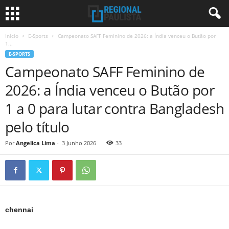
Início
E-Sports
Campeonato SAFF Feminino de 2026: a Índia venceu o Butão por
1...
E-SPORTS
Campeonato SAFF Feminino de
2026: a Índia venceu o Butão por
1 a 0 para lutar contra Bangladesh
pelo título
Por
Angelica Lima
-
3 Junho 2026
33
chennai