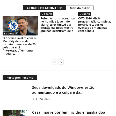
ARTIGOS RELACIONADOS
Mais do autor
E-Sports
E-Sports
Ruben Amorim acreditou
CWG 2026, dia 9:
no humilde jovem do
programação completa,
Manchester United e a
horário e todos os
decisão da Ineos mostra
eventos de medalhas
que não desistiram dele
com a Índia
E-Sports
O Chelsea rivaliza com o
Man City depois de
contatar o escocês de 20
gols que está
“interessado” em uma
mudança
Postagem Recente
Seus downloads do Windows estão
aumentando e a culpa é da...
30 Julho 2026
Casal morre por feminicídio e família doa