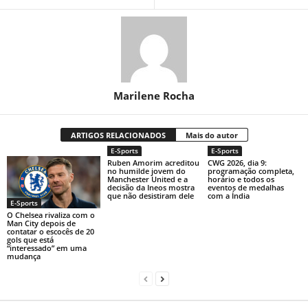
Marilene Rocha
ARTIGOS RELACIONADOS
Mais do autor
E-Sports
E-Sports
Ruben Amorim acreditou
CWG 2026, dia 9:
no humilde jovem do
programação completa,
Manchester United e a
horário e todos os
decisão da Ineos mostra
eventos de medalhas
que não desistiram dele
com a Índia
E-Sports
O Chelsea rivaliza com o
Man City depois de
contatar o escocês de 20
gols que está
“interessado” em uma
mudança