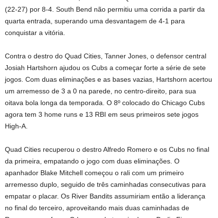
(22-27) por 8-4. South Bend não permitiu uma corrida a partir da
quarta entrada, superando uma desvantagem de 4-1 para
conquistar a vitória.
Contra o destro do Quad Cities, Tanner Jones, o defensor central
Josiah Hartshorn ajudou os Cubs a começar forte a série de sete
jogos. Com duas eliminações e as bases vazias, Hartshorn acertou
um arremesso de 3 a 0 na parede, no centro-direito, para sua
oitava bola longa da temporada. O 8º colocado do Chicago Cubs
agora tem 3 home runs e 13 RBI em seus primeiros sete jogos
High-A.
Quad Cities recuperou o destro Alfredo Romero e os Cubs no final
da primeira, empatando o jogo com duas eliminações. O
apanhador Blake Mitchell começou o rali com um primeiro
arremesso duplo, seguido de três caminhadas consecutivas para
empatar o placar. Os River Bandits assumiriam então a liderança
no final do terceiro, aproveitando mais duas caminhadas de