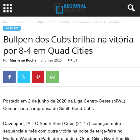
Início
E-Sports
Bullpen dos Cubs brilha na vitória por 8-4 em Quad Cities
E-SPORTS
Bullpen dos Cubs brilha na vitória
por 8-4 em Quad Cities
Por
Marilene Rocha
-
3 Junho 2026
31
Postado em 2 de junho de 2026 na Liga Centro-Oeste (MWL)
Comunicado à imprensa do South Bend Cubs
Davenport, IA – O South Bend Cubs (31-17) começou outra
sequência e mês com outra vitória na noite de terça-feira no
Modern Woodmen Park, derrotando o Quad Cities River Bandits