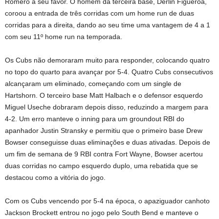
Romero a seu favor. O homem da terceira base, Derlin Figueroa,
coroou a entrada de três corridas com um home run de duas
corridas para a direita, dando ao seu time uma vantagem de 4 a 1
com seu 11º home run na temporada.
Os Cubs não demoraram muito para responder, colocando quatro
no topo do quarto para avançar por 5-4. Quatro Cubs consecutivos
alcançaram um eliminado, começando com um single de
Hartshorn. O terceiro base Matt Halbach e o defensor esquerdo
Miguel Useche dobraram depois disso, reduzindo a margem para
4-2. Um erro manteve o inning para um groundout RBI do
apanhador Justin Stransky e permitiu que o primeiro base Drew
Bowser conseguisse duas eliminações e duas ativadas. Depois de
um fim de semana de 9 RBI contra Fort Wayne, Bowser acertou
duas corridas no campo esquerdo duplo, uma rebatida que se
destacou como a vitória do jogo.
Com os Cubs vencendo por 5-4 na época, o apaziguador canhoto
Jackson Brockett entrou no jogo pelo South Bend e manteve o