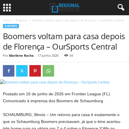
Início
E-Sports
Boomers voltam para casa depois de Florença – OurSports Central
E-SPORTS
Boomers voltam para casa depois
de Florença – OurSports Central
Por
Marilene Rocha
-
17 Junho 2026
54
Postado em 16 de junho de 2026 em Frontier League (FL)
Comunicado à imprensa dos Boomers de Schaumburg
SCHAUMBURG, Illinois – Um retorno para casa é exatamente o
que os Schaumburg Boomers precisavam, já que o time acertou
três home runs na vitória por 7 a 4 sobre o Florence Y’Alls no