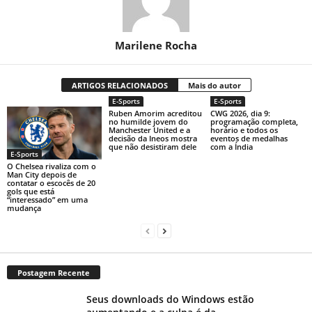
Marilene Rocha
ARTIGOS RELACIONADOS
Mais do autor
E-Sports
E-Sports
Ruben Amorim acreditou
CWG 2026, dia 9:
no humilde jovem do
programação completa,
Manchester United e a
horário e todos os
decisão da Ineos mostra
eventos de medalhas
que não desistiram dele
com a Índia
E-Sports
O Chelsea rivaliza com o
Man City depois de
contatar o escocês de 20
gols que está
“interessado” em uma
mudança
Postagem Recente
Seus downloads do Windows estão