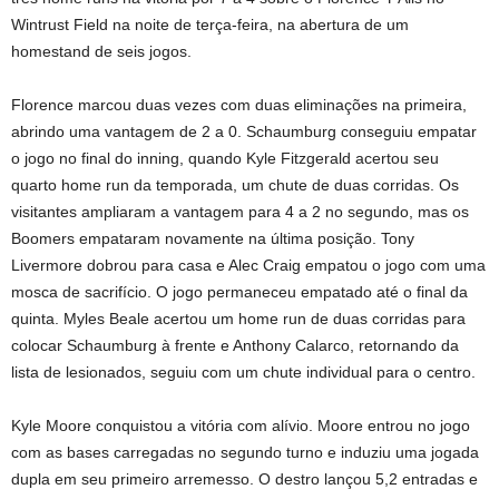
Wintrust Field na noite de terça-feira, na abertura de um
homestand de seis jogos.
Florence marcou duas vezes com duas eliminações na primeira,
abrindo uma vantagem de 2 a 0. Schaumburg conseguiu empatar
o jogo no final do inning, quando Kyle Fitzgerald acertou seu
quarto home run da temporada, um chute de duas corridas. Os
visitantes ampliaram a vantagem para 4 a 2 no segundo, mas os
Boomers empataram novamente na última posição. Tony
Livermore dobrou para casa e Alec Craig empatou o jogo com uma
mosca de sacrifício. O jogo permaneceu empatado até o final da
quinta. Myles Beale acertou um home run de duas corridas para
colocar Schaumburg à frente e Anthony Calarco, retornando da
lista de lesionados, seguiu com um chute individual para o centro.
Kyle Moore conquistou a vitória com alívio. Moore entrou no jogo
com as bases carregadas no segundo turno e induziu uma jogada
dupla em seu primeiro arremesso. O destro lançou 5,2 entradas e