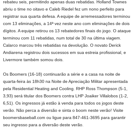
rebateu seis, permitindo apenas duas rebatidas. Holland Townes
abriu o time no oitavo e Caleb Riedel fez um nono perfeito para
registrar sua quarta defesa. A equipe de arremessadores terminou
com 13 eliminações, a 14ª vez neste ano com eliminações de dois
dígitos. A equipe retirou os 13 rebatedores finais do jogo. O ataque
terminou com 11 rebatidas, num total de 30 na última viagem.
Calarco marcou três rebatidas na devolução. O novato Derick
Andiarena registrou dois sucessos em sua estreia profissional, e
Livermore também somou dois.
Os Boomers (16-18) continuarão a série e a casa na noite de
quarta-feira às 18h30 na Noite de Apreciação Militar apresentada
pela Residential Heating and Cooling. RHP Ross Thompson (5-1,
3,93) será titular dos Boomers contra LHP Joaiker Villalobos (1-2,
6,51). Os ingressos já estão à venda para todos os jogos deste
verão. Não perca a diversão e sinta o boom neste verão! Visite
boomersbaseball.com ou ligue para 847-461-3695 para garantir
seu ingresso para a diversão deste verão.