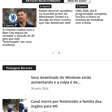
ARTIGOS RELACIONADOS
Mais do autor
E-Sports
E-Sports
Ruben Amorim acreditou
CWG 2026, dia 9:
no humilde jovem do
programação completa,
Manchester United e a
horário e todos os
decisão da Ineos mostra
eventos de medalhas
que não desistiram dele
com a Índia
E-Sports
O Chelsea rivaliza com o
Man City depois de
contatar o escocês de 20
gols que está
“interessado” em uma
mudança
Postagem Recente
Seus downloads do Windows estão
aumentando e a culpa é da...
30 Julho 2026
Casal morre por feminicídio e família doa
órgãos para MS