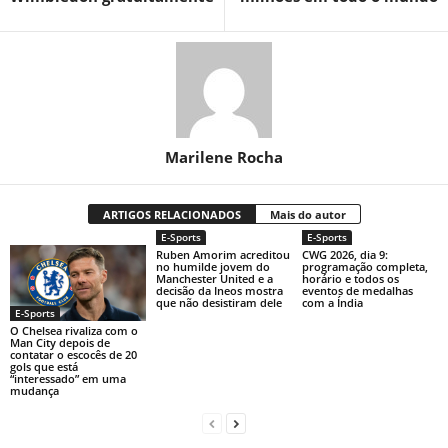
Marilene Rocha
ARTIGOS RELACIONADOS
Mais do autor
E-Sports
E-Sports
Ruben Amorim acreditou
CWG 2026, dia 9:
no humilde jovem do
programação completa,
Manchester United e a
horário e todos os
decisão da Ineos mostra
eventos de medalhas
que não desistiram dele
com a Índia
E-Sports
O Chelsea rivaliza com o
Man City depois de
contatar o escocês de 20
gols que está
“interessado” em uma
mudança