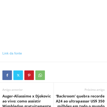
Link da fonte
Artigo anterior
Próximo artigo
Auger-Aliassime x Djokovic
‘Backroom’ quebra recorde
ao vivo: como assistir
A24 ao ultrapassar US$ 350
Wimbledon gratuitamente
milhões em todo o mundo