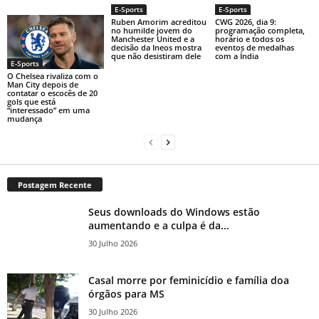
E-Sports
E-Sports
Ruben Amorim acreditou
CWG 2026, dia 9:
no humilde jovem do
programação completa,
Manchester United e a
horário e todos os
decisão da Ineos mostra
eventos de medalhas
que não desistiram dele
com a Índia
E-Sports
O Chelsea rivaliza com o
Man City depois de
contatar o escocês de 20
gols que está
“interessado” em uma
mudança
Postagem Recente
Seus downloads do Windows estão
aumentando e a culpa é da...
30 Julho 2026
Casal morre por feminicídio e família doa
órgãos para MS
30 Julho 2026