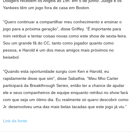
Dodgers recebem os Angels às 19h. em 5 de junho. Judge e os
Yankees têm um jogo fora de casa em Boston.
“Quero continuar a compartilhar meu conhecimento e ensinar o
jogo para a próxima geração”, disse Griffey. “É importante para
mim retribuir e tentar coisas novas como este show de sexta-feira.
Sou um grande fã do CC, tanto como jogador quanto como
pessoa, e Harold é um dos meus amigos mais próximos no
beisebol.
“Quando esta oportunidade surgiu com Ken e Harold, eu
rapidamente disse que sim”, disse Sabathia. “Meu filho Carter
participará da Breakthrough Series, então ter a chance de ajudar
ele e seus companheiros de equipe enquanto retribui no show fará
com que seja um ótimo dia. Eu realmente só quero descobrir como
Jr. desenvolveu uma das mais belas tacadas que este jogo já viu.”
Link da fonte