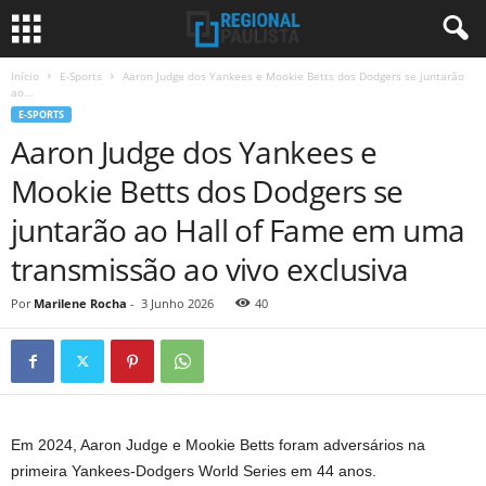
Início
E-Sports
Aaron Judge dos Yankees e Mookie Betts dos Dodgers se juntarão
ao...
E-SPORTS
Aaron Judge dos Yankees e
Mookie Betts dos Dodgers se
juntarão ao Hall of Fame em uma
transmissão ao vivo exclusiva
Por
Marilene Rocha
-
3 Junho 2026
40
Em 2024, Aaron Judge e Mookie Betts foram adversários na
primeira Yankees-Dodgers World Series em 44 anos.