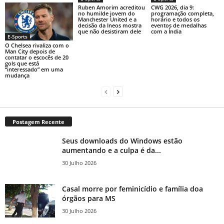
Ruben Amorim acreditou
CWG 2026, dia 9:
no humilde jovem do
programação completa,
Manchester United e a
horário e todos os
decisão da Ineos mostra
eventos de medalhas
que não desistiram dele
com a Índia
E-Sports
O Chelsea rivaliza com o
Man City depois de
contatar o escocês de 20
gols que está
“interessado” em uma
mudança
Postagem Recente
Seus downloads do Windows estão
aumentando e a culpa é da...
30 Julho 2026
Casal morre por feminicídio e família doa
órgãos para MS
30 Julho 2026