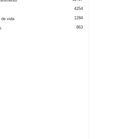
tenimento
4254
1284
o de vida
863
e