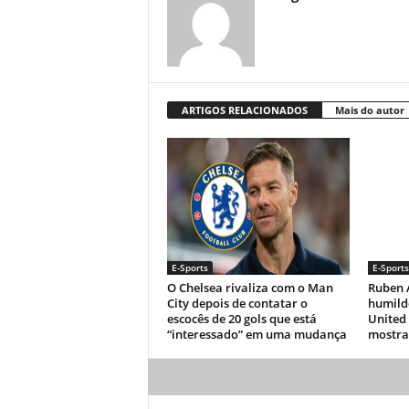
ARTIGOS RELACIONADOS
Mais do autor
E-Sports
E-Sports
O Chelsea rivaliza com o Man
Ruben 
City depois de contatar o
humild
escocês de 20 gols que está
United 
“interessado” em uma mudança
mostra