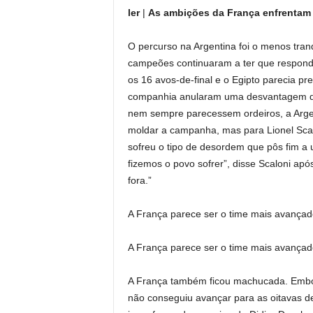
ler
|
As ambições da França enfrentam o
O percurso na Argentina foi o menos tranq
campeões continuaram a ter que responde
os 16 avos-de-final e o Egipto parecia pr
companhia anularam uma desvantagem de 
nem sempre parecessem ordeiros, a Argent
moldar a campanha, mas para Lionel Scal
sofreu o tipo de desordem que pôs fim
fizemos o povo sofrer”, disse Scaloni apó
fora.”
A França parece ser o time mais avançad
A França parece ser o time mais avançad
A França também ficou machucada. Embora
não conseguiu avançar para as oitavas de