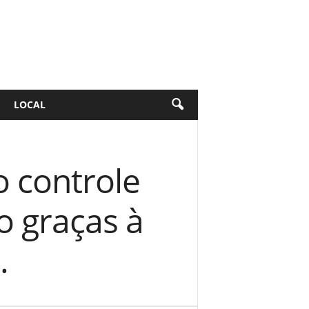
LOCAL
 controle
o graças à
.