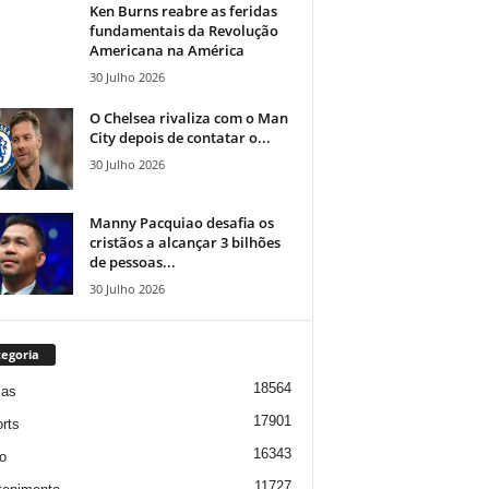
Ken Burns reabre as feridas
fundamentais da Revolução
Americana na América
30 Julho 2026
O Chelsea rivaliza com o Man
City depois de contatar o...
30 Julho 2026
Manny Pacquiao desafia os
cristãos a alcançar 3 bilhões
de pessoas...
30 Julho 2026
egoria
18564
ias
17901
rts
16343
o
11727