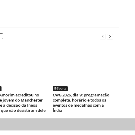
E-Sports
Amorim acreditou no
CWG 2026, dia 9: programação
e jovem do Manchester
completa, horário e todos os
e a decisão da Ineos
eventos de medalhas com a
 que não desistiram dele
Índia