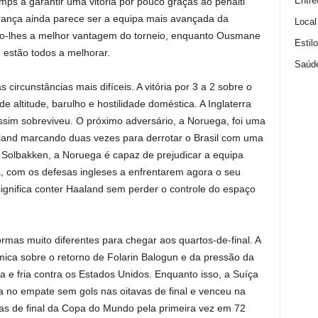
Entre
mps a garantir uma vitória por pouco graças ao pênalti
França ainda parece ser a equipa mais avançada da
Local
o-lhes a melhor vantagem do torneio, enquanto Ousmane
Estil
 estão todos a melhorar.
Saúd
 circunstâncias mais difíceis. A vitória por 3 a 2 sobre o
 altitude, barulho e hostilidade doméstica. A Inglaterra
ssim sobreviveu. O próximo adversário, a Noruega, foi uma
aland marcando duas vezes para derrotar o Brasil com uma
e Solbakken, a Noruega é capaz de prejudicar a equipa
, com os defesas ingleses a enfrentarem agora o seu
significa conter Haaland sem perder o controle do espaço
ormas muito diferentes para chegar aos quartos-de-final. A
mica sobre o retorno de Folarin Balogun e da pressão da
a e fria contra os Estados Unidos. Enquanto isso, a Suíça
no empate sem gols nas oitavas de final e venceu na
tas de final da Copa do Mundo pela primeira vez em 72