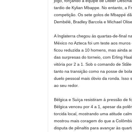
jogo, forçando a equipe de Didier Descha
tardio de Kylian Mbappe. No entanto, a 
competição. Os sete golos de Mbappé dã
Dembélé, Bradley Barcola e Michael Olise
A Inglaterra chegou às quartas-de-final nas
México no Azteca foi um teste aos muros de
ficou reduzida a 10 homens, mas ainda a
das surpresas do torneio, com Erling Ha
vitória por 2 a 1. Sob o comando de Stål
tanto na transição como na posse de bola
duelo pessoal mais óbvio da ronda. Isso 
ao seu redor.
Bélgica e Suíça resistiram à pressão de f
Bélgica venceu por 4 a 1, apesar da polê
torcida local, mostrando uma atitude calm
mostrou mais coragem do que a Colômbia 
disputa de pênaltis para avançar às quar