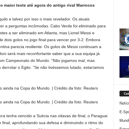
 maior teste até agora do antigo rival Marrocos
uilo e talvez por isso o mais revelador. Os atuais
r a perguntas incômodas. Cabo Verde foi eliminado para
estes a ser eliminado em Atlanta, mas Lionel Messi e
dois golos no jogo final para vencer por 3-2. Embora
ina parecia resiliente. Os golos de Messi continuam a
oni será mais reconfortante saber que a sua equipa já
 a um Campeonato do Mundo. “Não jogamos mal, mas
s derrotar o Egito. “Se não tivéssemos lutado, estaríamos
o ainda na Copa do Mundo. | Crédito da foto: Reuters
Cat
o ainda na Copa do Mundo. | Crédito da foto: Reuters
Notíc
E-Spo
 tenha vencido a Suécia nas oitavas de final, o Paraguai
Mund
 final, aprofundando sua defesa e diminuindo o ritmo do