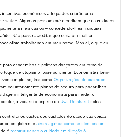
 incentivos económicos adequados criarão uma
os de saúde. Algumas pessoas até acreditam que os cuidados
aciente a mais custos – concedendo-lhes franquias
saúde. Não posso acreditar que seria um melhor
pecialista trabalhando em meu nome. Mas ei, o que eu
e para académicos e políticos dançarem em torno de
iro toque de utopismo fosse suficiente. Economistas bem-
ntivos complexas, tais como
Organizações de cuidados
tam voluntariamente planos de seguro para pagar-lhes
ordagem inteligente de economista para mudar o
cedor, invocarei o espírito de
Uwe Reinhardt
neles.
 controlar os custos dos cuidados de saúde são coisas
amentos globais, e
ainda agimos como se eles fossem
aúde é
reestruturando o cuidado em direção à