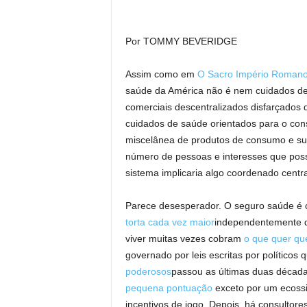
Por TOMMY BEVERIDGE
Assim como em
O Sacro Império Roman
saúde da América não é nem cuidados d
comerciais descentralizados disfarçado
cuidados de saúde orientados para o co
miscelânea de produtos de consumo e su
número de pessoas e interesses que pos
sistema implicaria algo coordenado centr
Parece desesperador. O seguro saúde é ca
torta cada vez maior
independentemente 
viver muitas vezes cobram
o que quer qu
governado por leis escritas por políticos
poderosos
passou as últimas duas déca
pequena pontuação
exceto por um ecossi
incentivos de jogo. Depois, há consultor