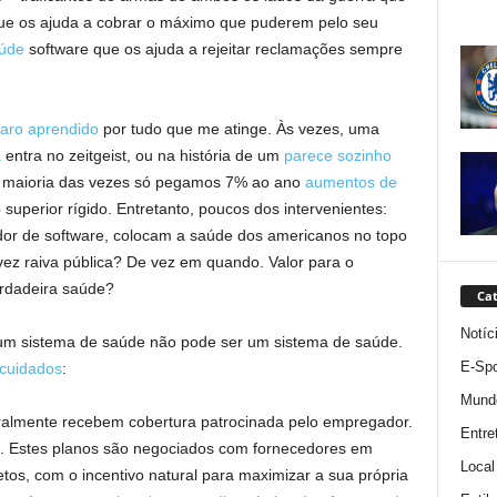
ue os ajuda a cobrar o máximo que puderem pelo seu
úde
software que os ajuda a rejeitar reclamações sempre
aro aprendido
por tudo que me atinge. Às vezes, uma
a
entra no zeitgeist, ou na história de um
parece sozinho
a maioria das vezes só pegamos 7% ao ano
aumentos de
 superior rígido. Entretanto, poucos dos intervenientes:
dor de software, colocam a saúde dos americanos no topo
lvez raiva pública? De vez em quando. Valor para o
erdadeira saúde?
Cat
Notíc
um sistema de saúde não pode ser um sistema de saúde.
E-Spo
cuidados
:
Mund
lmente recebem cobertura patrocinada pelo empregador.
Entre
a. Estes planos são negociados com fornecedores em
Local
tos, com o incentivo natural para maximizar a sua própria