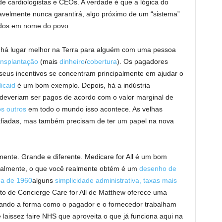
 de cardiologistas e CEOs. A verdade é que a lógica do
avelmente nunca garantirá, algo próximo de um “sistema”
ados em nome do povo.
há lugar melhor na Terra para alguém com uma pessoa
ansplantação
(mais
dinheiro
/
cobertura
). Os pagadores
us incentivos se concentram principalmente em ajudar o
icaid
é um bom exemplo. Depois, há a indústria
deveriam ser pagos de acordo com o valor marginal de
os outros
em todo o mundo isso acontece. As velhas
afiadas, mas também precisam de ter um papel na nova
ente. Grande e diferente. Medicare for All é um bom
eralmente, o que você realmente obtém é um
desenho de
a de 1960
alguns
simplicidade administrativa, taxas mais
ito de Concierge Care for All de Matthew oferece uma
izando a forma como o pagador e o fornecedor trabalham
aissez faire NHS que aproveita o que já funciona aqui na