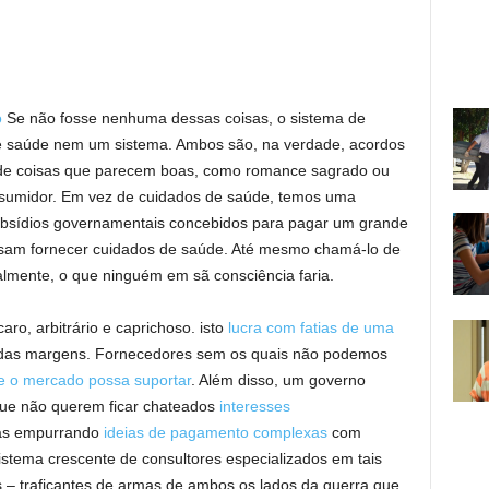
o
Se não fosse nenhuma dessas coisas, o sistema de
e saúde nem um sistema. Ambos são, na verdade, acordos
s de coisas que parecem boas, como romance sagrado ou
nsumidor. Em vez de cuidados de saúde, temos uma
bsídios governamentais concebidos para pagar um grande
sam fornecer cuidados de saúde. Até mesmo chamá-lo de
almente, o que ninguém em sã consciência faria.
ro, arbitrário e caprichoso. isto
lucra com fatias de uma
das margens. Fornecedores sem os quais não podemos
e o mercado possa suportar
. Além disso, um governo
 que não querem ficar chateados
interesses
das empurrando
ideias de pagamento complexas
com
stema crescente de consultores especializados em tais
es – traficantes de armas de ambos os lados da guerra que