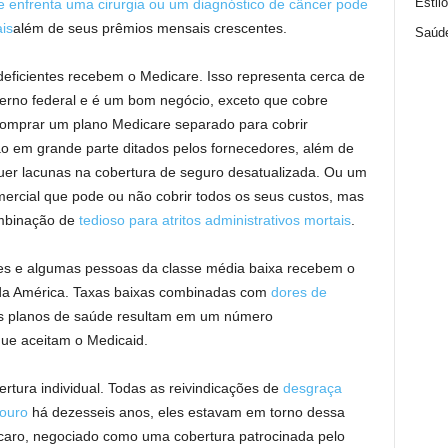
Estil
e enfrenta uma cirurgia ou um diagnóstico de câncer pode
is
além de seus prêmios mensais crescentes.
Saúd
eficientes recebem o Medicare. Isso representa cerca de
erno federal e é um bom negócio, exceto que cobre
omprar um plano Medicare separado para cobrir
ão em grande parte ditados pelos fornecedores, além de
er lacunas na cobertura de seguro desatualizada. Ou um
ercial que pode ou não cobrir todos os seus custos, mas
ombinação de
tedioso para atritos administrativos mortais
.
s e algumas pessoas da classe média baixa recebem o
 da América. Taxas baixas combinadas com
dores de
s planos de saúde resultam em um número
que aceitam o Medicaid.
tura individual. Todas as reivindicações de
desgraça
 ouro
há dezesseis anos, eles estavam em torno dessa
caro, negociado como uma cobertura patrocinada pelo