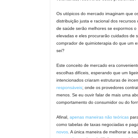
Os utópicos do mercado imaginam que os
distribuição justa e racional dos recurs
de saúde serão melhores se expormos o p
elevadas e eles procurarão cuidados de 
comprador de quimioterapia do que um es
sei?
Este conceito de mercado era convenient
escolhas difíceis, esperando que um lige
intencionados criaram estruturas de ince
responsáveis
; onde os provedores contra
menos. Se eu ouvir falar de mais uma ab
comportamento do consumidor ou do forne
Afinal,
apenas maneiras não teóricas
para
como tabelas de taxas negociadas e pag
novos
. A única maneira de melhorar a s