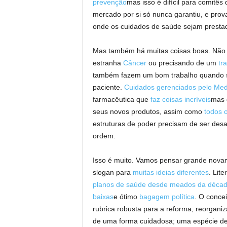
prevenção
mas isso é difícil para comitês
mercado por si só nunca garantiu, e prov
onde os cuidados de saúde sejam prest
Mas também há muitas coisas boas. Não 
estranha
Câncer
ou precisando de um
tr
também fazem um bom trabalho quando se
paciente.
Cuidados gerenciados pelo Med
farmacêutica que
faz coisas incríveis
mas 
seus novos produtos, assim como
todos 
estruturas de poder precisam de ser des
ordem.
Isso é muito. Vamos pensar grande novam
slogan para
muitas ideias diferentes
. Lit
planos de saúde desde meados da décad
baixas
e ótimo
bagagem política
. O conce
rubrica robusta para a reforma, reorgan
de uma forma cuidadosa; uma espécie de l