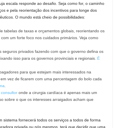
ja escala responde ao desafio. Seja como for, o caminho
ços e pela reorientação dos incentivos para longe dos
cêuticos. O mundo está cheio de possibilidades:
e tabelas de taxas e orçamentos globais, reorientando os
 com um forte foco nos cuidados primários. Veja como
s seguros privados fazendo com que o governo defina os
xando isso para os governos provinciais e regionais.
É
pagadores para que estejam mais interessados ​​na
 em vez de ficarem com uma percentagem do bolo cada
ona
.
consultor
onde a cirurgia cardíaca é apenas mais um
so sobre o que os interesses arraigados acham que
 sistema fornecerá todos os serviços a todos de forma
uradora privada ou nós mesmos, terá que decidir que uma