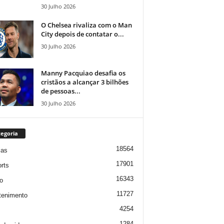
30 Julho 2026
O Chelsea rivaliza com o Man
City depois de contatar o...
30 Julho 2026
Manny Pacquiao desafia os
cristãos a alcançar 3 bilhões
de pessoas...
30 Julho 2026
egoria
18564
ias
17901
rts
16343
o
11727
tenimento
4254
1284