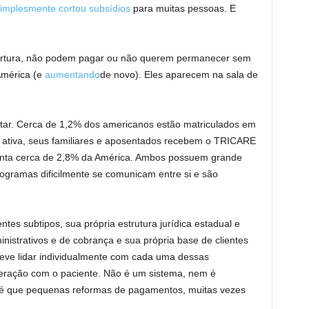
implesmente cortou subsídios
para muitas pessoas. E
bertura, não podem pagar ou não querem permanecer sem
América (e
aumentando
de novo). Eles aparecem na sala de
itar. Cerca de 1,2% dos americanos estão matriculados em
a ativa, seus familiares e aposentados recebem o TRICARE
esenta cerca de 2,8% da América. Ambos possuem grande
ogramas dificilmente se comunicam entre si e são
tes subtipos, sua própria estrutura jurídica estadual e
nistrativos e de cobrança e sua própria base de clientes
ve lidar individualmente com cada uma dessas
eração com o paciente. Não é um sistema, nem é
o é que pequenas reformas de pagamentos, muitas vezes