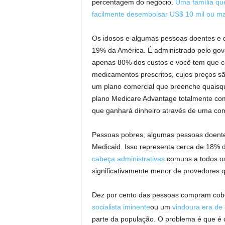
percentagem do negócio.
Uma família qu
facilmente desembolsar US$ 10 mil ou ma
Os idosos e algumas pessoas doentes e d
19% da América. É administrado pelo gov
apenas 80% dos custos e você tem que c
medicamentos prescritos, cujos preços s
um plano comercial que preenche quaisqu
plano Medicare Advantage totalmente com
que ganhará dinheiro através de uma c
Pessoas pobres, algumas pessoas doente
Medicaid. Isso representa cerca de 18%
cabeça administrativas
comuns a todos o
significativamente menor de provedores 
Dez por cento das pessoas compram cober
socialista iminente
ou um
vindoura era de
parte da população. O problema é que é 