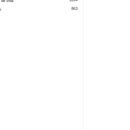
o de vida
863
e