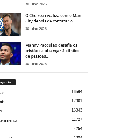
30 Julho 2026
O Chelsea rivaliza com o Man
City depois de contatar o...
30 Julho 2026
Manny Pacquiao desafia os
cristãos a alcançar 3 bilhões
de pessoas...
30 Julho 2026
egoria
18564
ias
17901
rts
16343
o
11727
tenimento
4254
1284