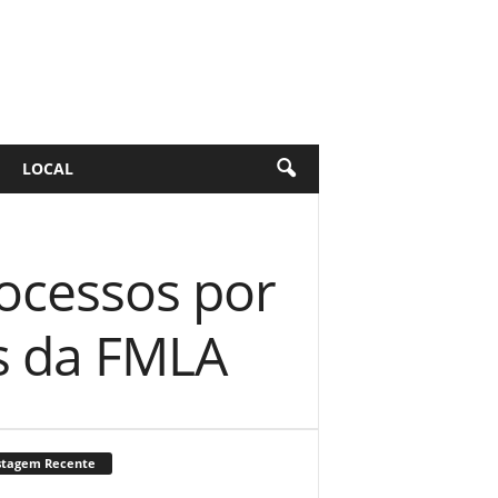
LOCAL
rocessos por
es da FMLA
stagem Recente