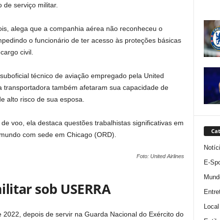
 de serviço militar.
linois, alega que a companhia aérea não reconheceu o
mpedindo o funcionário de ter acesso às proteções básicas
argo civil.
uboficial técnico de aviação empregado pela United
 da transportadora também afetaram sua capacidade de
de alto risco de sua esposa.
e voo, ela destaca questões trabalhistas significativas em
Cat
 mundo com sede em Chicago (ORD).
Notíc
Foto: United Airlines
E-Spo
Mund
militar sob USERRA
Entre
Local
 2022, depois de servir na Guarda Nacional do Exército do