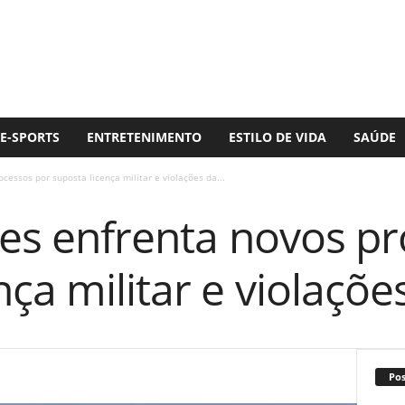
E-SPORTS
ENTRETENIMENTO
ESTILO DE VIDA
SAÚDE
ocessos por suposta licença militar e violações da...
nes enfrenta novos p
nça militar e violaçõ
Po