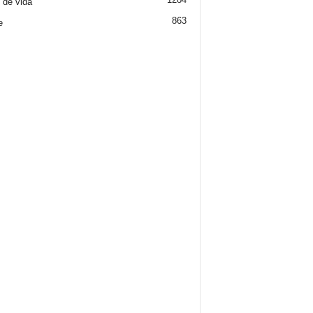
o de vida
863
e