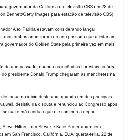
 para governador da Califórnia na televisão CBS em 28 de
on Bennett/Getty Images para estação de televisão CBS)
enador Alex Padilla estavam considerando lançar
r, mas ambos anunciaram no ano passado que aceitariam.
para governador do Golden State pela primeira vez em mais
rte do ano passado, quando os incêndios florestais na área
ão do presidente Donald Trump chegaram às manchetes na
destaque no início deste ano, quando um dos principais
alwell, desistiu da disputa e renunciou ao Congresso após
o sexual e má conduta que ele continua a negar.
 Steve Hilton, Tom Steyer e Katie Porter aparecem
s em San Francisco, Califórnia, EUA, quarta-feira, 22 de