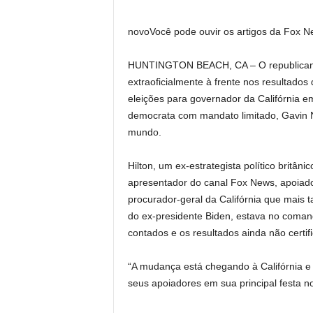
novo
Você pode ouvir os artigos da Fox N
HUNTINGTON BEACH, CA – O republicano 
extraoficialmente à frente nos resultado
eleições para governador da Califórnia 
democrata com mandato limitado, Gavin 
mundo.
Hilton, um ex-estrategista político britâ
apresentador do canal Fox News, apoiad
procurador-geral da Califórnia que mais 
do ex-presidente Biden, estava no coman
contados e os resultados ainda não certif
“A mudança está chegando à Califórnia e j
seus apoiadores em sua principal festa 