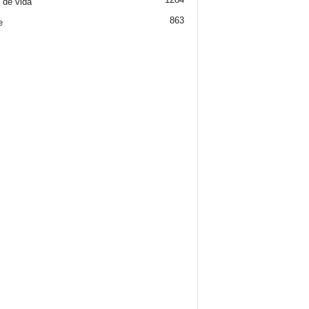
o de vida
863
e