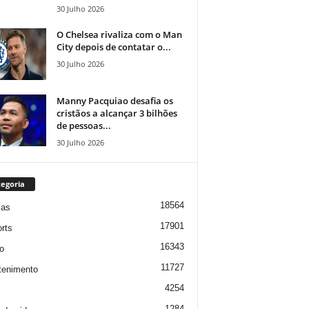
30 Julho 2026
O Chelsea rivaliza com o Man
City depois de contatar o...
30 Julho 2026
Manny Pacquiao desafia os
cristãos a alcançar 3 bilhões
de pessoas...
30 Julho 2026
egoria
18564
ias
17901
rts
16343
o
11727
tenimento
4254
1284