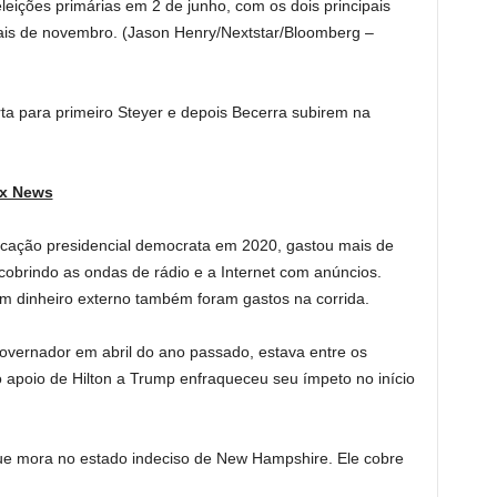
 eleições primárias em 2 de junho, com os dois principais
ais de novembro.
(Jason Henry/Nextstar/Bloomberg –
rta para primeiro Steyer e depois Becerra subirem na
ox News
icação presidencial democrata em 2020, gastou mais de
cobrindo as ondas de rádio e a Internet com anúncios.
m dinheiro externo também foram gastos na corrida.
vernador em abril do ano passado, estava entre os
o apoio de Hilton a Trump enfraqueceu seu ímpeto no início
que mora no estado indeciso de New Hampshire. Ele cobre