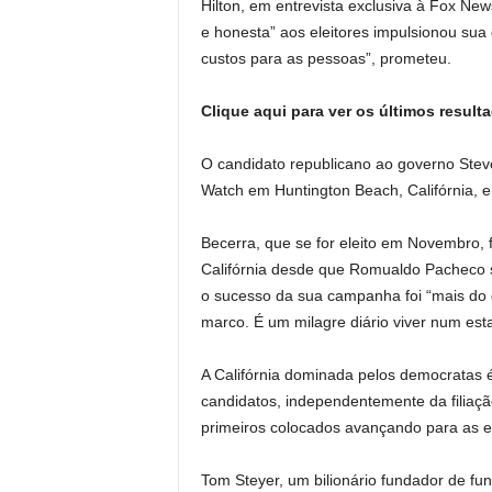
Hilton, em entrevista exclusiva à Fox New
e honesta” aos eleitores impulsionou sua
custos para as pessoas”, prometeu.
Clique aqui para ver os últimos resul
O candidato republicano ao governo Steve 
Watch em Huntington Beach, Califórnia, 
Becerra, que se for eleito em Novembro, f
Califórnia desde que Romualdo Pacheco 
o sucesso da sua campanha foi “mais d
marco. É um milagre diário viver num est
A Califórnia dominada pelos democratas 
candidatos, independentemente da filiaç
primeiros colocados avançando para as el
Tom Steyer, um bilionário fundador de fu