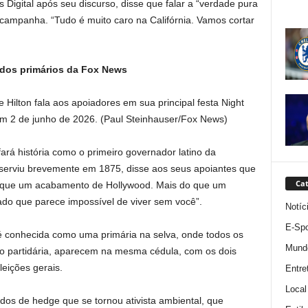
s Digital após seu discurso, disse que falar a “verdade pura
 campanha. “Tudo é muito caro na Califórnia. Vamos cortar
tados primários da Fox News
Hilton fala aos apoiadores em sua principal festa Night
em 2 de junho de 2026.
(Paul Steinhauser/Fox News)
ará história como o primeiro governador latino da
serviu brevemente em 1875, disse aos seus apoiantes que
Cat
o que um acabamento de Hollywood. Mais do que um
ado que parece impossível de viver sem você”.
Notíc
E-Spo
é conhecida como uma primária na selva, onde todos os
Mund
ão partidária, aparecem na mesma cédula, com os dois
eições gerais.
Entre
Local
ndos de hedge que se tornou ativista ambiental, que