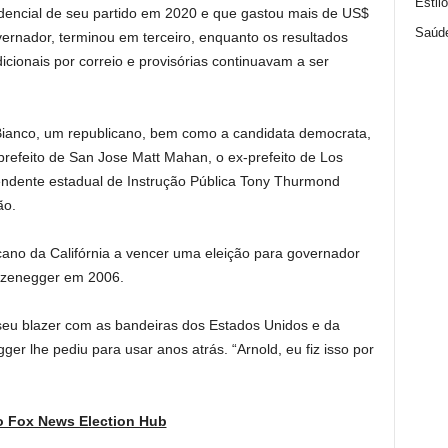
Estil
dencial de seu partido em 2020 e que gastou mais de US$
Saúd
ernador, terminou em terceiro, enquanto os resultados
cionais por correio e provisórias continuavam a ser
Bianco, um republicano, bem como a candidata democrata,
prefeito de San Jose Matt Mahan, o ex-prefeito de Los
tendente estadual de Instrução Pública Tony Thurmond
ão.
icano da Califórnia a vencer uma eleição para governador
rzenegger em 2006.
e seu blazer com as bandeiras dos Estados Unidos e da
ger lhe pediu para usar anos atrás. “Arnold, eu fiz isso por
o Fox News Election Hub