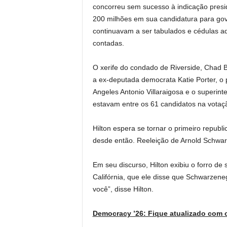
concorreu sem sucesso à indicação presi
200 milhões em sua candidatura para gov
continuavam a ser tabulados e cédulas adi
contadas.
O xerife do condado de Riverside, Chad 
a ex-deputada democrata Katie Porter, o 
Angeles Antonio Villaraigosa e o superin
estavam entre os 61 candidatos na votaç
Hilton espera se tornar o primeiro republ
desde então. Reeleição de Arnold Schwa
Em seu discurso, Hilton exibiu o forro d
Califórnia, que ele disse que Schwarzeneg
você”, disse Hilton.
Democracy ’26: Fique atualizado com 