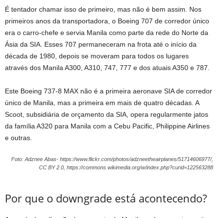
É tentador chamar isso de primeiro, mas não é bem assim. Nos
primeiros anos da transportadora, o Boeing 707 de corredor único
era o carro-chefe e servia Manila como parte da rede do Norte da
Ásia da SIA. Esses 707 permaneceram na frota até o início da
década de 1980, depois se moveram para todos os lugares
através dos Manila A300, A310, 747, 777 e dos atuais A350 e 787.
Este Boeing 737-8 MAX não é a primeira aeronave SIA de corredor
único de Manila, mas a primeira em mais de quatro décadas. A
Scoot, subsidiária de orçamento da SIA, opera regularmente jatos
da família A320 para Manila com a Cebu Pacific, Philippine Airlines
e outras.
Foto: Adznee Abas- https://www.flickr.com/photos/adzneetheairplanes/51714606977/,
CC BY 2.0, https://commons.wikimedia.org/w/index.php?curid=122563288
Por que o downgrade está acontecendo?