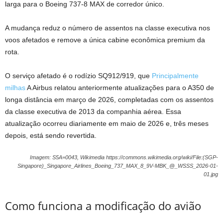
larga para o Boeing 737-8 MAX de corredor único.
A mudança reduz o número de assentos na classe executiva nos
voos afetados e remove a única cabine econômica premium da
rota.
O serviço afetado é o rodízio SQ912/919, que
Principalmente
milhas
A Airbus relatou anteriormente atualizações para o A350 de
longa distância em março de 2026, completadas com os assentos
da classe executiva de 2013 da companhia aérea. Essa
atualização ocorreu diariamente em maio de 2026 e, três meses
depois, está sendo revertida.
Imagem: S5A=0043, Wikimedia https://commons.wikimedia.org/wiki/File:(SGP-
Singapore)_Singapore_Airlines_Boeing_737_MAX_8_9V-MBK_@_WSSS_2026-01-
01.jpg
Como funciona a modificação do avião