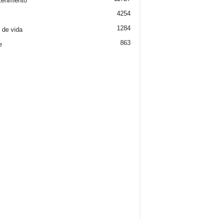
tenimento
4254
1284
o de vida
863
e