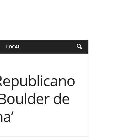
LOCAL
 Republicano
Boulder de
a’