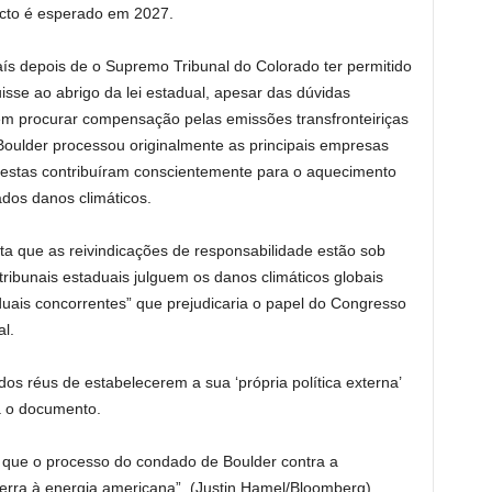
dicto é esperado em 2027.
aís depois de o Supremo Tribunal do Colorado ter permitido
isse ao abrigo da lei estadual, apesar das dúvidas
em procurar compensação pelas emissões transfronteiriças
 Boulder processou originalmente as principais empresas
estas contribuíram conscientemente para o aquecimento
dos danos climáticos.
a que as reivindicações de responsabilidade estão sob
 tribunais estaduais julguem os danos climáticos globais
uais concorrentes” que prejudicaria o papel do Congresso
al.
a dos réus de estabelecerem a sua ‘própria política externa’
ma o documento.
que o processo do condado de Boulder contra a
rra à energia americana”.
(Justin Hamel/Bloomberg)