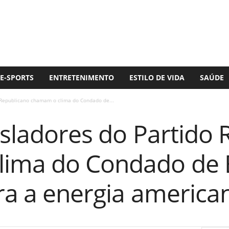
E-SPORTS
ENTRETENIMENTO
ESTILO DE VIDA
SAÚDE
o Republicano chamam o clima do Condado de...
gisladores do Partido
ima do Condado de 
ra a energia american