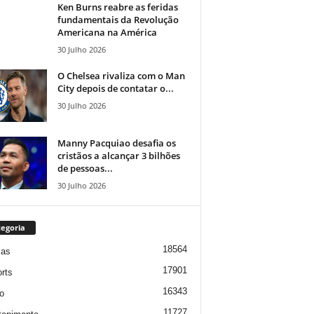
Ken Burns reabre as feridas
fundamentais da Revolução
Americana na América
30 Julho 2026
O Chelsea rivaliza com o Man
City depois de contatar o...
30 Julho 2026
Manny Pacquiao desafia os
cristãos a alcançar 3 bilhões
de pessoas...
30 Julho 2026
egoria
18564
ias
17901
rts
16343
o
11727