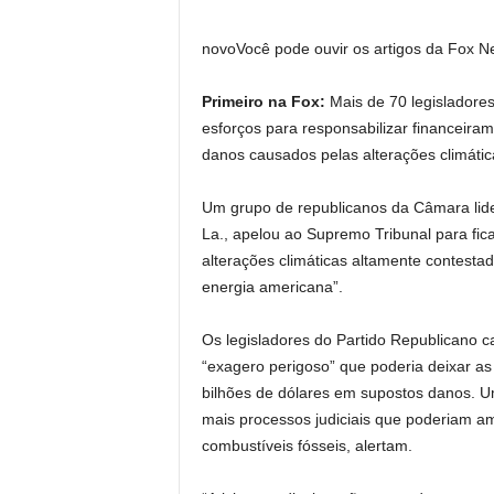
novo
Você pode ouvir os artigos da Fox N
Primeiro na Fox:
Mais de 70 legisladore
esforços para responsabilizar financeira
danos causados ​​pelas alterações climátic
Um grupo de republicanos da Câmara lider
La., apelou ao Supremo Tribunal para fi
alterações climáticas altamente contest
energia americana”.
Os legisladores do Partido Republicano 
“exagero perigoso” que poderia deixar as
bilhões de dólares em supostos danos. Um
mais processos judiciais que poderiam ame
combustíveis fósseis, alertam.