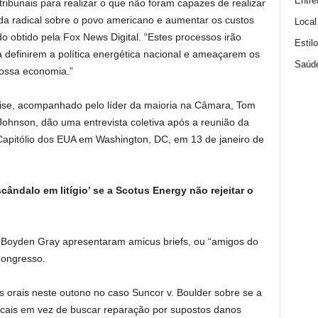
Entre
 tribunais para realizar o que não foram capazes de realizar
nda radical sobre o povo americano e aumentar os custos
Local
o obtido pela Fox News Digital. “Estes processos irão
Estil
ara definirem a política energética nacional e ameaçarem os
Saúd
nossa economia.”
lise, acompanhado pelo líder da maioria na Câmara, Tom
ohnson, dão uma entrevista coletiva após a reunião da
apitólio dos EUA em Washington, DC, em 13 de janeiro de
cândalo em litígio’ se a Scotus Energy não rejeitar o
 Boyden Gray apresentaram amicus briefs, ou “amigos do
Congresso.
 orais neste outono no caso Suncor v. Boulder sobre se a
locais em vez de buscar reparação por supostos danos