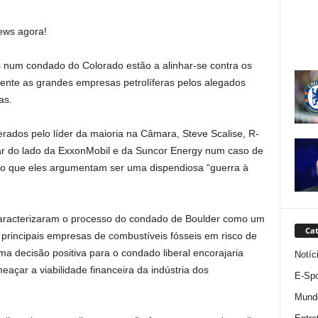
ews agora!
s num condado do Colorado estão a alinhar-se contra os
mente as grandes empresas petrolíferas pelos alegados
as.
ados pelo líder da maioria na Câmara, Steve Scalise, R-
car do lado da ExxonMobil e da Suncor Energy num caso de
ado que eles argumentam ser uma dispendiosa “guerra à
caracterizaram o processo do condado de Boulder como um
Cat
 principais empresas de combustíveis fósseis em risco de
a decisão positiva para o condado liberal encorajaria
Notíc
açar a viabilidade financeira da indústria dos
E-Spo
Mund