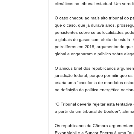
climáticos no tribunal estadual. Um vere
O caso chegou ao mais alto tribunal do p
que o caso, que já durava anos, prossegu
persistentes sobre se as localidades pod
e globais de gases com efeito de estufa.
petrolíferas em 2018, argumentando que 
global e enganaram o público sobre alega
O amicus brief dos republicanos argument
jurisdição federal, porque permitir que os
criaria uma “cacofonia de mandatos estad
na definição da política energética nacion
“O Tribunal deveria rejeitar esta tentativ
a partir de um tribunal de Boulder”, afir
Os republicanos da Câmara argumentam 
ExxonMobil e a Suncor Energy é uma “gue