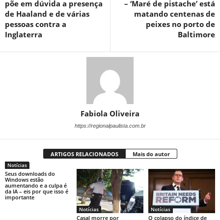
põe em dúvida a presença
– ‘Maré de pistache’ está
de Haaland e de várias
matando centenas de
pessoas contra a
peixes no porto de
Inglaterra
Baltimore
Fabiola Oliveira
https://regionalpaulista.com.br
ARTIGOS RELACIONADOS
Mais do autor
Notícias
Seus downloads do
Windows estão
aumentando e a culpa é
da IA ​​– eis por que isso é
importante
Notícias
Notícias
Casal morre por
O colapso do índice de