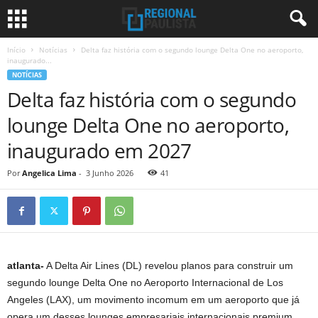
Início
Notícias
Delta faz história com o segundo lounge Delta One no aeroporto,
inaugurado...
NOTÍCIAS
Delta faz história com o segundo
lounge Delta One no aeroporto,
inaugurado em 2027
Por
Angelica Lima
-
3 Junho 2026
41
atlanta-
A Delta Air Lines (DL) revelou planos para construir um
segundo lounge Delta One no Aeroporto Internacional de Los
Angeles (LAX), um movimento incomum em um aeroporto que já
opera um desses lounges empresariais internacionais premium.