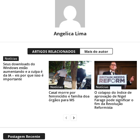
Angelica Lima
ARTIGOS RELACIONADOS
Mais do autor
Notícias
Seus downloads do
Windows estão
aumentando e a culpa é
da IA ​​– eis por que isso é
importante
Notícias
Notícias
Casal morre por
O colapso do índice de
feminicídio e família doa
aprovação de Nigel
órgãos para MS
Farage pode significar o
fim da Revolução
Reformista
Postagem Recente