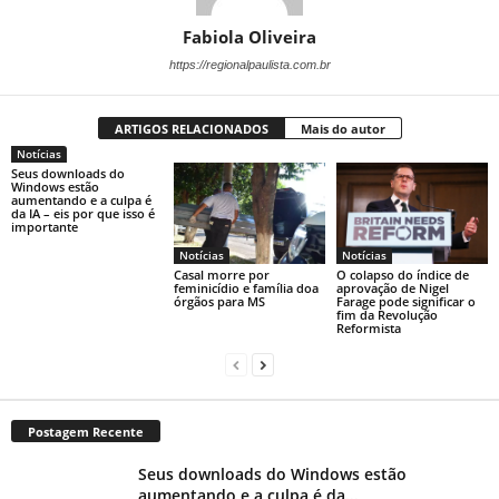
Fabiola Oliveira
https://regionalpaulista.com.br
ARTIGOS RELACIONADOS
Mais do autor
Notícias
Seus downloads do
Windows estão
aumentando e a culpa é
da IA ​​– eis por que isso é
importante
Notícias
Notícias
Casal morre por
O colapso do índice de
feminicídio e família doa
aprovação de Nigel
órgãos para MS
Farage pode significar o
fim da Revolução
Reformista
Postagem Recente
Seus downloads do Windows estão
aumentando e a culpa é da...