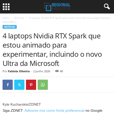
Início
Notícias
4 laptops Nvidia RTX Spark que estou animado para experimentar,
incluindo o...
NOTÍCIAS
4 laptops Nvidia RTX Spark que
estou animado para
experimentar, incluindo o novo
Ultra da Microsoft
Por
Fabiola Oliveira
-
2 Junho 2026
48
Kyle Kucharskis/ZDNET
Siga ZDNET:
Adicione-nos como fonte preferencial
no Google.