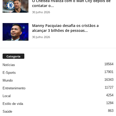
O Chelsea rivaliza com o Man City depois de
contatar o...
30 Julho 2026
Manny Pacquiao desafia os cristãos a
alcançar 3 bilhões de pessoas...
30 Julho 2026
Categoria
18564
Notícias
17901
E-Sports
16343
Mundo
11727
Entretenimento
4254
Local
1284
Estilo de vida
863
Saúde