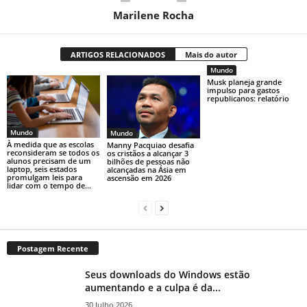
Marilene Rocha
ARTIGOS RELACIONADOS
Mais do autor
Mundo
Musk planeja grande
impulso para gastos
republicanos: relatório
Mundo
Mundo
À medida que as escolas
Manny Pacquiao desafia
reconsideram se todos os
os cristãos a alcançar 3
alunos precisam de um
bilhões de pessoas não
laptop, seis estados
alcançadas na Ásia em
promulgam leis para
ascensão em 2026
lidar com o tempo de...
Postagem Recente
Seus downloads do Windows estão
aumentando e a culpa é da...
30 Julho 2026