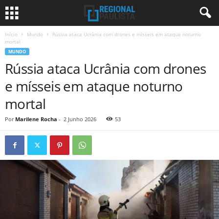
Início
Mundo
Rússia ataca Ucrânia com drones e mísseis em ataque noturno
mortal
MUNDO
Rússia ataca Ucrânia com drones
e mísseis em ataque noturno
mortal
Por
Marilene Rocha
-
2 Junho 2026
53